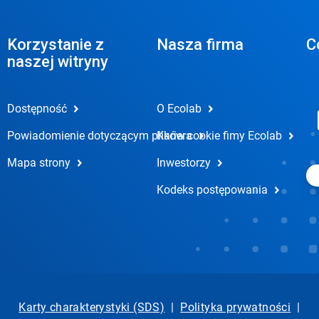
Korzystanie z
Nasza firma
C
naszej witryny
Dostępność
O Ecolab
Powiadomienie dotyczącym plików cookie fimy Ecolab
Kariera
Mapa strony
Inwestorzy
Kodeks postępowania
Karty charakterystyki (SDS)
|
Polityka prywatności
|