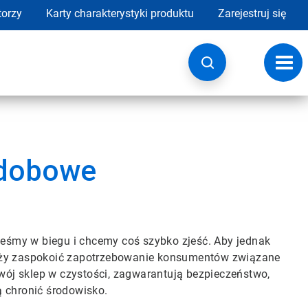
torzy
Karty charakterystyki produktu
Zarejestruj się
Przeł
nawig
odobowe
steśmy w biegu i chcemy coś szybko zjeść. Aby jednak
leży zaspokoić zapotrzebowanie konsumentów związane
ój sklep w czystości, zagwarantują bezpieczeństwo,
ą chronić środowisko.