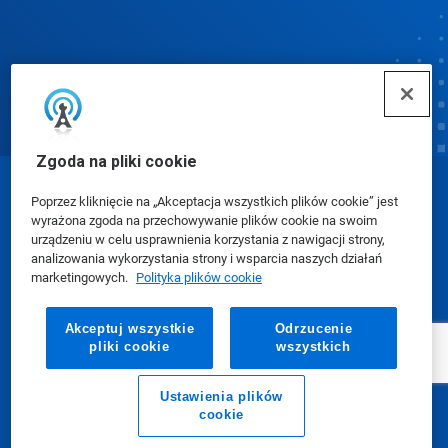
Zgoda na pliki cookie
© Ecolab Inc. 2025
Poprzez kliknięcie na „Akceptacja wszystkich plików cookie” jest
wyrażona zgoda na przechowywanie plików cookie na swoim
urządzeniu w celu usprawnienia korzystania z nawigacji strony,
Karty charakterystyki (SDS)
|
Polityka prywatności
|
analizowania wykorzystania strony i wsparcia naszych działań
marketingowych.
Polityka plików cookie
Warunki użytkowania
Akceptuj wszystkie
Odrzucenie
pliki cookie
wszystkich
Ustawienia plików
cookie
E-mail
Zadzwoń do nas