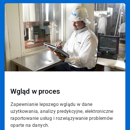
A
r
t
i
c
l
e
T
i
l
e
2
d
l
a
3
Wgląd w proces
Zapewnianie lepszego wglądu w dane
użytkowania, analizy predykcyjne, elektroniczne
raportowanie usług i rozwiązywanie problemów
oparte na danych.