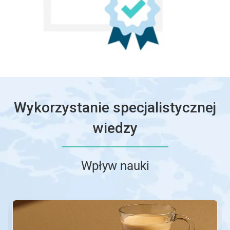
Wykorzystanie specjalistycznej
wiedzy
Wpływ nauki
To
karuzela.
Wciśnij
przycisk