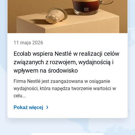
Następny
lub
Poprzedni
do
nawigacji
lub
przejdź
11 maja 2026
do
slajdu
Ecolab wspiera Nestlé w realizacji celów
z
związanych z rozwojem, wydajnością i
pomocą
kropek
wpływem na środowisko
slajdu.
Firma Nestlé jest zaangażowana w osiąganie
wydajności, która napędza tworzenie wartości w
celu...
Pokaż więcej