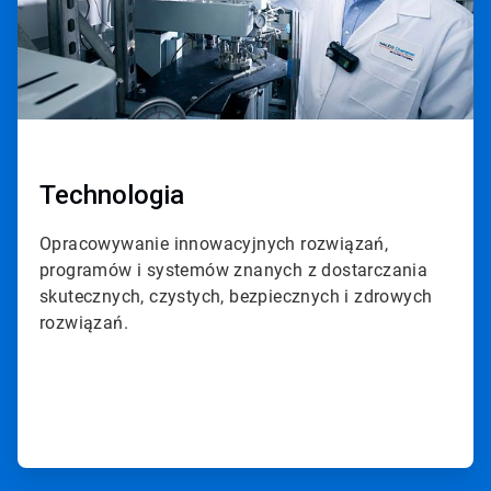
T
i
l
e
1
d
l
a
3
Technologia
Opracowywanie innowacyjnych rozwiązań,
programów i systemów znanych z dostarczania
skutecznych, czystych, bezpiecznych i zdrowych
rozwiązań.