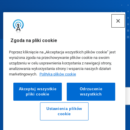
Zgoda na pliki cookie
© Ecolab Inc. 2025
Poprzez kliknięcie na „Akceptacja wszystkich plików cookie” jest
wyrażona zgoda na przechowywanie plików cookie na swoim
urządzeniu w celu usprawnienia korzystania z nawigacji strony,
Karty charakterystyki (SDS)
|
Polityka prywatności
|
analizowania wykorzystania strony i wsparcia naszych działań
marketingowych.
Polityka plików cookie
Warunki użytkowania
Akceptuj wszystkie
Odrzucenie
pliki cookie
wszystkich
Ustawienia plików
cookie
E-mail
Zadzwoń do nas