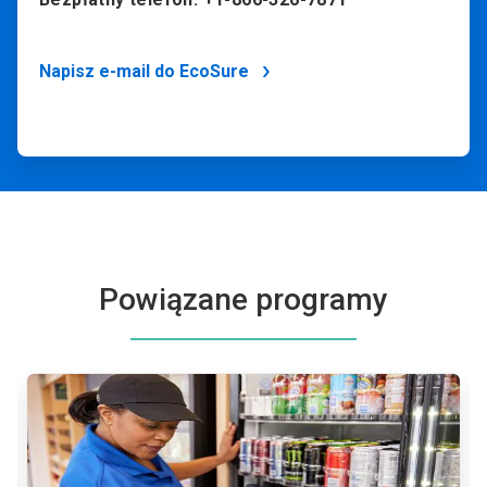
Napisz e-mail do EcoSure
Powiązane programy
To
karuzela.
Wciśnij
przycisk
Następny
lub