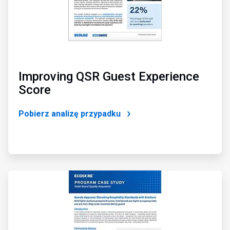
Improving QSR Guest Experience
Score
Pobierz analizę przypadku
ArticleTile
4
dla
4