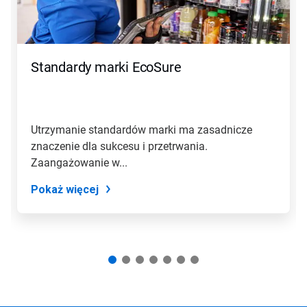
Poprzedni
do
nawigacji
lub
przejdź
Standardy marki EcoSure
do
slajdu
z
pomocą
kropek
Utrzymanie standardów marki ma zasadnicze
slajdu.
znaczenie dla sukcesu i przetrwania.
Zaangażowanie w...
Pokaż więcej