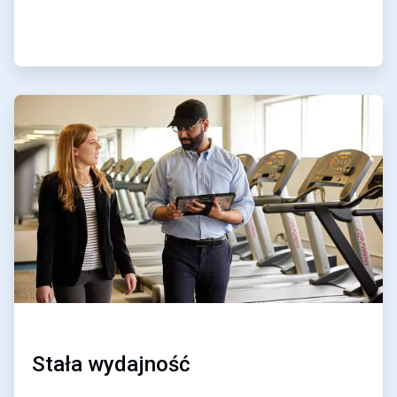
ArticleTile
2
dla
4
Stała wydajność