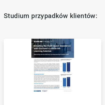
Studium przypadków klientów:
ArticleTile
1
dla
4