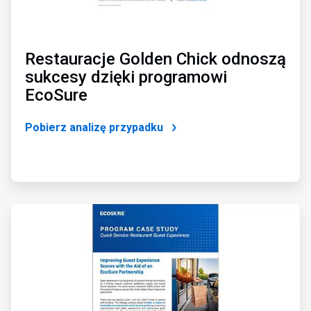
Restauracje Golden Chick odnoszą
sukcesy dzięki programowi
EcoSure
Pobierz analizę przypadku
ArticleTile
3
dla
4