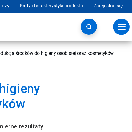
torzy
Karty charakterystyki produktu
Zarejestruj się
Przeł
nawig
odukcja środków do higieny osobistej oraz kosmetyków
higieny
tyków
ierne rezultaty.