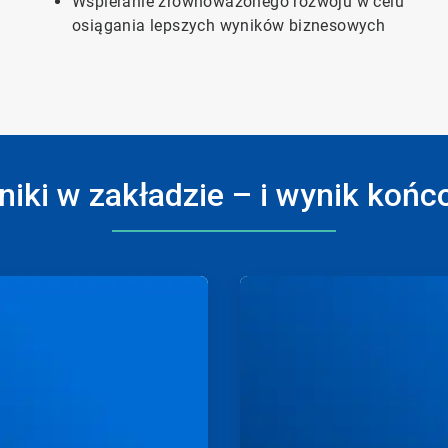
Wspieranie zrównoważonego rozwoju w celu
osiągania lepszych wyników biznesowych
iki w zakładzie – i wynik koń