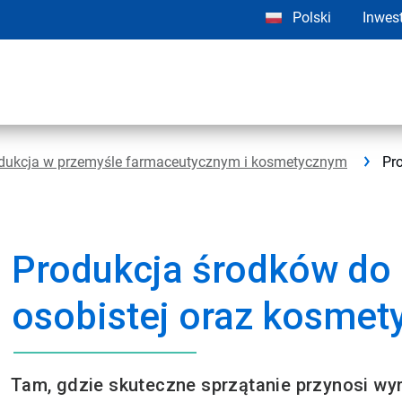
Polski
Inwes
dukcja w przemyśle farmaceutycznym i kosmetycznym
Pr
Produkcja środków do 
osobistej oraz kosme
Tam, gdzie skuteczne sprzątanie przynosi wym