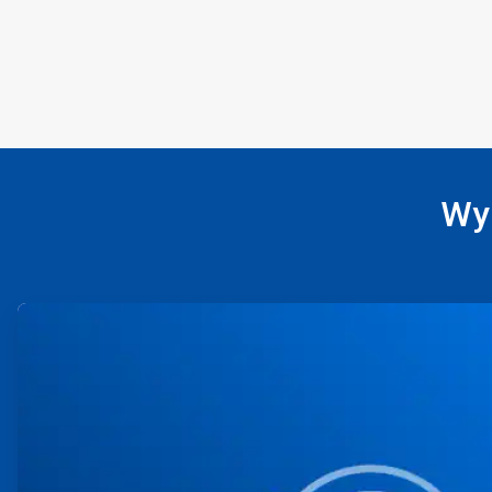
Wyn
ArticleTile
1
dla
4