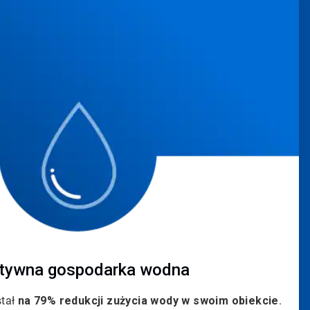
4
dla
4
tywna gospodarka wodna
stał
na 79% redukcji zużycia wody w swoim obiekcie
.