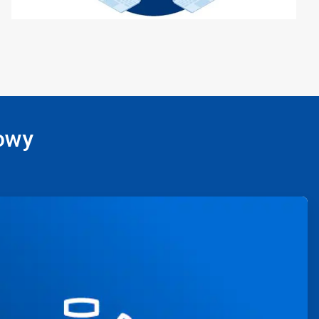
cowy
ArticleTile
3
dla
4