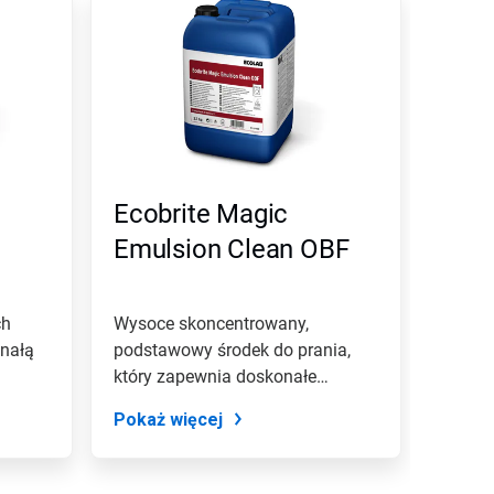
Ecobrite Magic
Emulsion Clean OBF
ch
Wysoce skoncentrowany,
onałą
podstawowy środek do prania,
który zapewnia doskonałe
rezutlaty już w...
Pokaż więcej