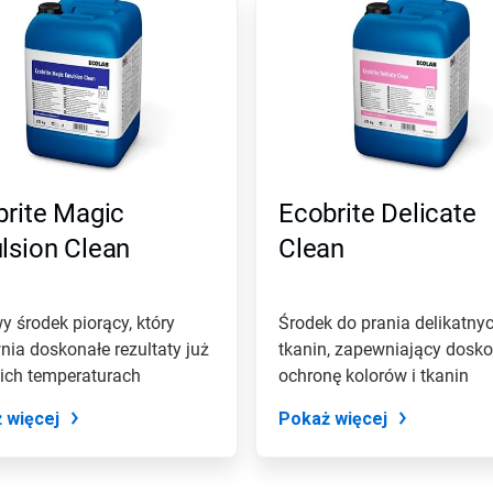
brite Magic
Ecobrite Delicate
lsion Clean
Clean
 środek piorący, który
Środek do prania delikatny
ia doskonałe rezultaty już
tkanin, zapewniający dosk
kich temperaturach
ochronę kolorów i tkanin
 więcej
Pokaż więcej