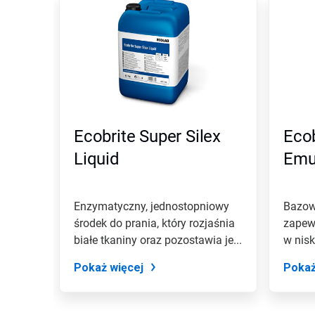
Ecobrite Super Silex
Eco
Liquid
Emu
Enzymatyczny, jednostopniowy
Bazowy
środek do prania, który rozjaśnia
zapewn
białe tkaniny oraz pozostawia je...
w nis
Pokaż więcej
Pokaż