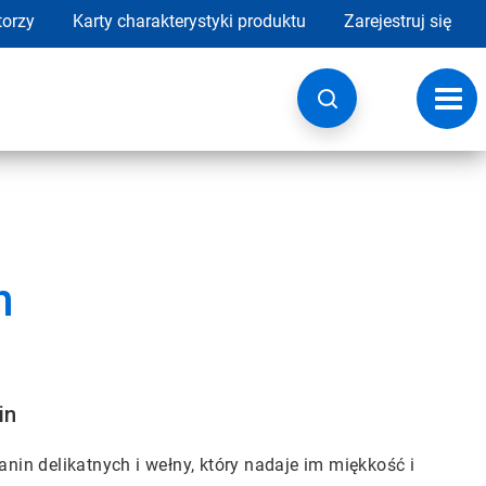
torzy
Karty charakterystyki produktu
Zarejestruj się
Przeł
nawig
h
in
anin delikatnych i wełny, który nadaje im miękkość i