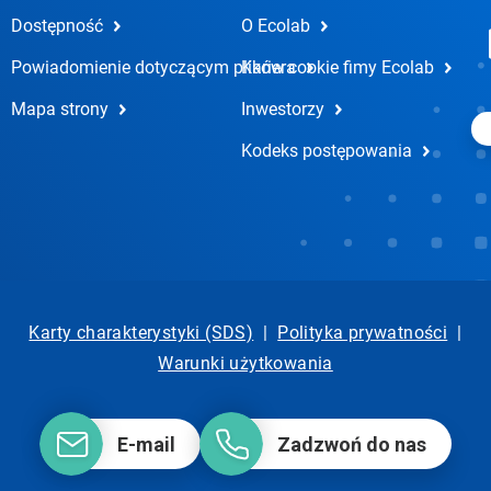
Dostępność
O Ecolab
Powiadomienie dotyczącym plików cookie fimy Ecolab
Kariera
Mapa strony
Inwestorzy
Kodeks postępowania
Karty charakterystyki (SDS)
|
Polityka prywatności
|
Warunki użytkowania
E-mail
Zadzwoń do nas