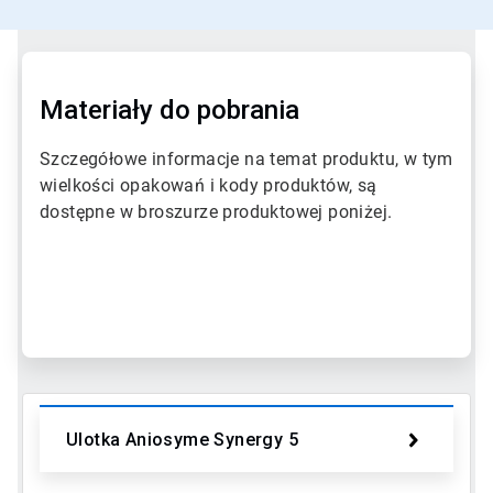
Materiały do pobrania
Szczegółowe informacje na temat produktu, w tym
wielkości opakowań i kody produktów, są
dostępne w broszurze produktowej poniżej.
A
r
t
i
c
l
e
T
Ulotka Aniosyme Synergy 5
i
l
e