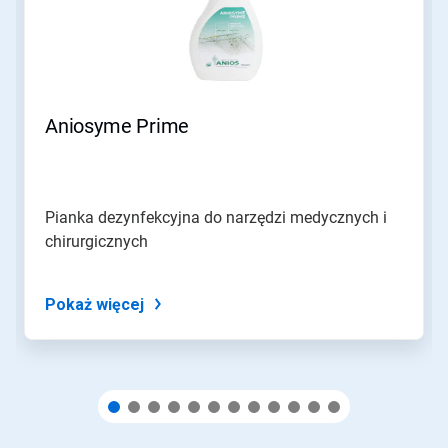
lub
Poprzedni
do
nawigacji
lub
przejdź
Aniosyme Prime
do
slajdu
z
pomocą
kropek
Pianka dezynfekcyjna do narzędzi medycznych i
slajdu.
chirurgicznych
Pokaż więcej