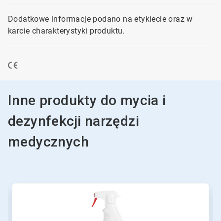
Dodatkowe informacje podano na etykiecie oraz w
karcie charakterystyki produktu.
Inne produkty do mycia i
dezynfekcji narzędzi
medycznych
To
karuzela.
Wciśnij
przycisk
Następny