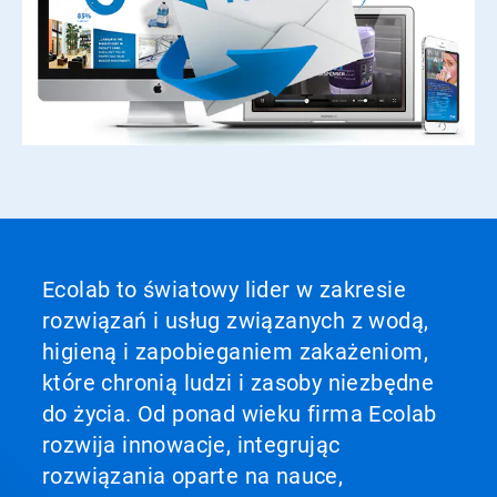
Ecolab to światowy lider w zakresie
rozwiązań i usług związanych z wodą,
higieną i zapobieganiem zakażeniom,
które chronią ludzi i zasoby niezbędne
do życia. Od ponad wieku firma Ecolab
rozwija innowacje, integrując
rozwiązania oparte na nauce,