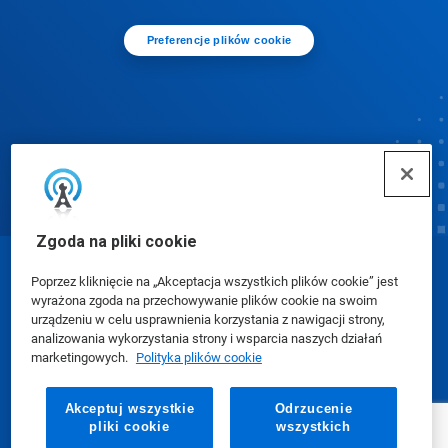
Preferencje plików cookie
Zgoda na pliki cookie
© Ecolab Inc. 2025
Poprzez kliknięcie na „Akceptacja wszystkich plików cookie” jest
wyrażona zgoda na przechowywanie plików cookie na swoim
urządzeniu w celu usprawnienia korzystania z nawigacji strony,
Karty charakterystyki (SDS)
|
Polityka prywatności
|
analizowania wykorzystania strony i wsparcia naszych działań
marketingowych.
Polityka plików cookie
Warunki użytkowania
Akceptuj wszystkie
Odrzucenie
pliki cookie
wszystkich