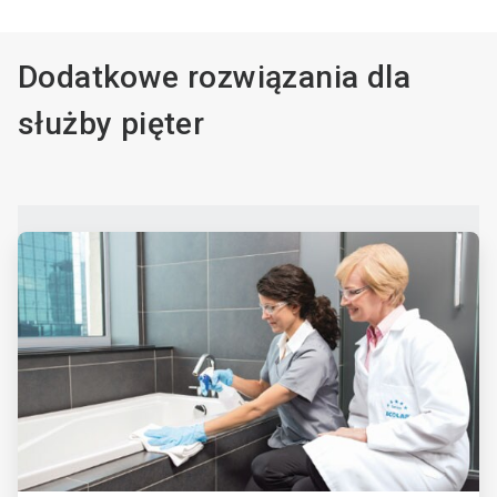
Dodatkowe rozwiązania dla
służby pięter
ArticleTile
1
dla
4