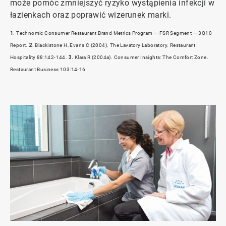
może pomóc zmniejszyć ryzyko wystąpienia infekcji w
łazienkach oraz poprawić wizerunek marki.
1.
Technomic Consumer Restaurant Brand Metrics Program — FSR Segment — 3Q10
Report.
2.
Blackistone H, Evans C (2004). The Lavatory Laboratory. Restaurant
Hospitality 88:142-144.
3.
Klara R (2004a). Consumer Insights: The Comfort Zone.
Restaurant Business 103:14-16