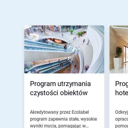
To
karuzela.
Wciśnij
przycisk
Następny
lub
Poprzedni
do
nawigacji
lub
przejdź
Program utrzymania
Pro
do
slajdu
czystości obiektów
hote
z
pomocą
kropek
slajdu.
Akredytowany przez Ecolabel
Odkryj
program zapewnia stałe, wysokie
oprac
wyniki mycia, pomagając w
pomog