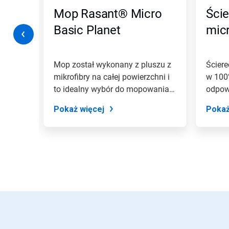
przejdź
ic
Mop Rasant® Micro
Ście
do
slajdu
Basic Planet
micr
z
pomocą
kropek
slajdu.
p z
Mop został wykonany z pluszu z
Ściere
mi i
mikrofibry na całej powierzchni i
w 100%
zlami
to idealny wybór do mopowania
odpowi
na...
Pokaż więcej
Pokaż