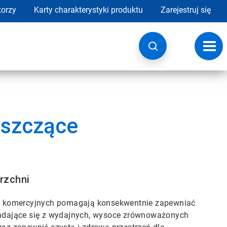
torzy
Karty charakterystyki produktu
Zarejestruj się
Przeł
nawig
yszczące
rzchni
ni komercyjnych pomagają konsekwentnie zapewniać
składające się z wydajnych, wysoce zrównoważonych