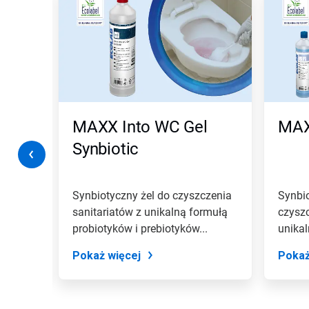
Wciśnij
przycisk
Następny
lub
Poprzedni
do
nawigacji
lub
przejdź
otic
MAXX Into WC Gel
MAXX
do
slajdu
Synbiotic
z
pomocą
kropek
slajdu.
Synbiotyczny żel do czyszczenia
Synbi
sanitariatów z unikalną formułą
czyszc
y oraz
probiotyków i prebiotyków...
unikal
rozkła
Pokaż więcej
Pokaż