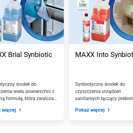
 Brial Synbiotic
MAXX Into Synbiot
otyczny środek do
Synbiotyczny środek do
zenia wielu powierzchni z
czyszczenia urządzeń
ną formułą, która zwalcza i
sanitarnych łączący prebioty
da...
probiotyki ze...
 więcej
Pokaż więcej