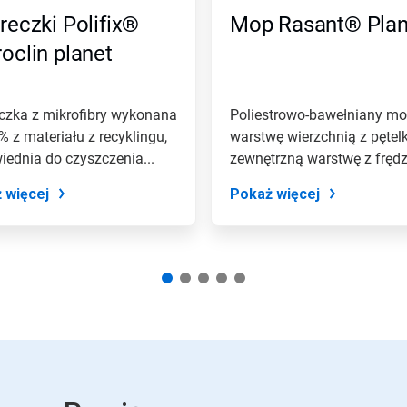
reczki Polifix®
Mop Rasant® Plan
oclin planet
czka z mikrofibry wykonana
Poliestrowo-bawełniany m
 z materiału z recyklingu,
warstwę wierzchnią z pętel
ednia do czyszczenia...
zewnętrzną warstwę z frędz
 więcej
Pokaż więcej