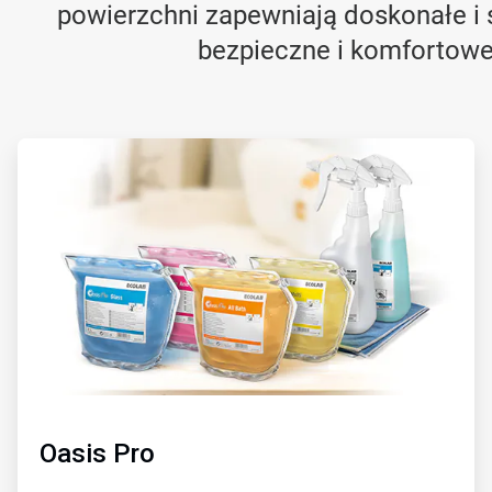
powierzchni zapewniają doskonałe i s
bezpieczne i komfortowe
ArticleTile
1
dla
2
Oasis Pro