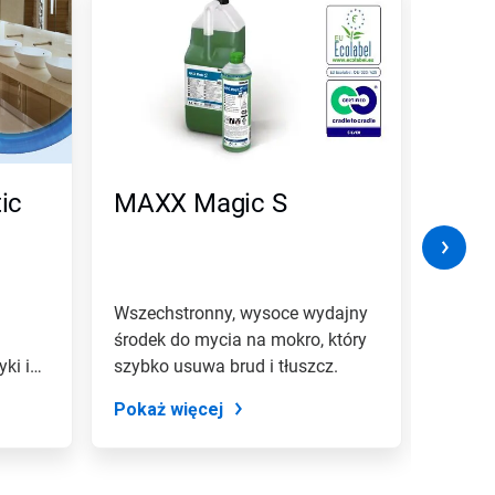
ic
MAXX Magic S
MAX
Wszechstronny, wysoce wydajny
Kwaso
środek do mycia na mokro, który
urządz
ki i
szybko usuwa brud i tłuszcz.
w sobi
Pokaż więcej
Pokaż