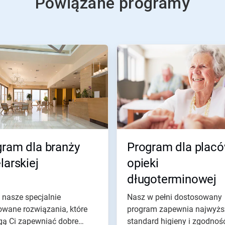
Powiązane programy
gram dla branży
Program dla plac
larskiej
opieki
długoterminowej
 nasze specjalnie
Nasz w pełni dostosowany
owane rozwiązania, które
program zapewnia najwyżs
ą Ci zapewniać dobre
standard higieny i zgodnoś