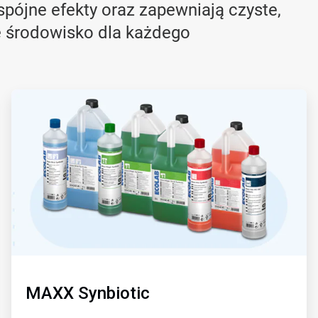
pójne efekty oraz zapewniają czyste,
 środowisko dla każdego
ArticleTile
2
dla
2
MAXX Synbiotic