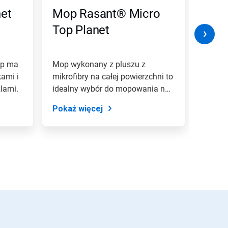
et
Mop Rasant® Micro
Mop
Top Planet
Plan
op ma
Mop wykonany z pluszu z
Bawełn
kami i
mikrofibry na całej powierzchni to
warstw
lami.
idealny wybór do mopowania na
zewnęt
mokro i...
to...
Pokaż więcej
Pokaż