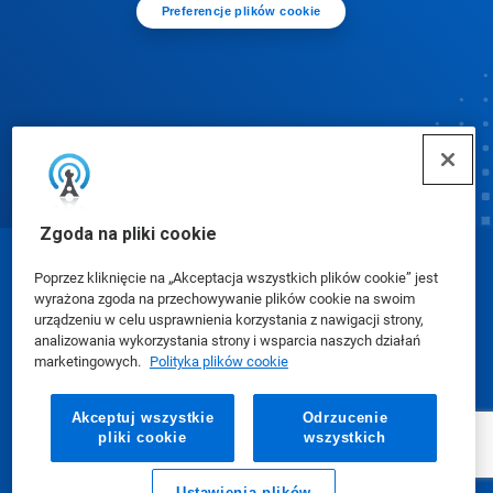
Preferencje plików cookie
Zgoda na pliki cookie
© Ecolab Inc. 2025
Poprzez kliknięcie na „Akceptacja wszystkich plików cookie” jest
wyrażona zgoda na przechowywanie plików cookie na swoim
urządzeniu w celu usprawnienia korzystania z nawigacji strony,
Karty charakterystyki (SDS)
|
Polityka prywatności
|
analizowania wykorzystania strony i wsparcia naszych działań
marketingowych.
Polityka plików cookie
Warunki użytkowania
Akceptuj wszystkie
Odrzucenie
pliki cookie
wszystkich
Ustawienia plików