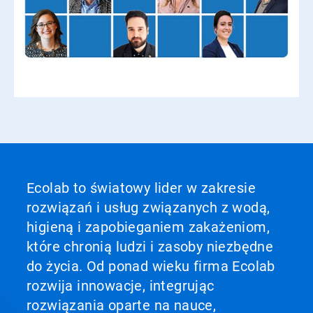
Ecolab to światowy lider w zakresie
rozwiązań i usług związanych z wodą,
higieną i zapobieganiem zakażeniom,
które chronią ludzi i zasoby niezbędne
do życia. Od ponad wieku firma Ecolab
rozwija innowacje, integrując
rozwiązania oparte na nauce,