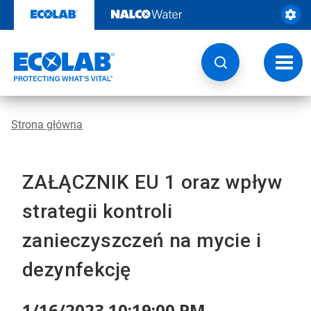
Przejdź
do
zawartości
Przeł
nawig
Strona główna
ZAŁĄCZNIK EU 1 oraz wpływ
strategii kontroli
zanieczyszczeń na mycie i
dezynfekcję
1/16/2023 10:19:00 PM