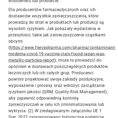
środowisku lub produkcie.
Dla producentów farmaceutycznych oraz ich
dostawców wszystkie zanieczyszczenia, które
prowadzą do strat w produktach lub produkcji są
wysokim ryzykiem. Jak pokazały wydarzenia w
przeszłości, takie jak zanieczyszczenie cząstkami
obcymi
(
https://www.fiercepharma.com/pharma/contaminant-
moderna-covid-19-vaccine-vials-found-japan-was-
metallic-particles-report
), może to prowadzić do
opóźnień w dostawach poszczególnych produktów
leczniczych lub ich całych grup.​​​​​​​ Producenci
powinni projektować swoje zakłady produkcyjne,
wyposażenie i procesy oraz wdrożyć zarządzanie
ryzykiem jakości (QRM, Quality Risk Management),
aby zapewnić odpowiednią kontrolę
zanieczyszczeń w celu ich zminimalizowania lub
wykrycia. (2) W zredagowanym załączniku UE 1
Sier_2022 zaproponowano holistyczne podejście