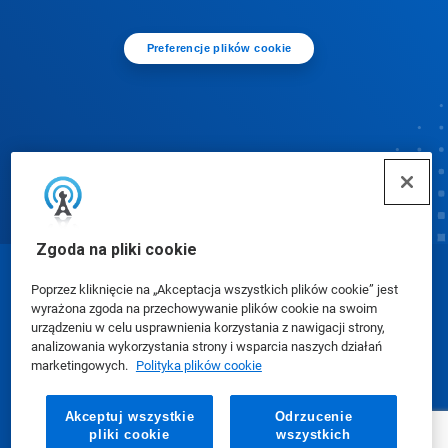
Preferencje plików cookie
Zgoda na pliki cookie
© Ecolab Inc. 2025
Poprzez kliknięcie na „Akceptacja wszystkich plików cookie” jest
wyrażona zgoda na przechowywanie plików cookie na swoim
urządzeniu w celu usprawnienia korzystania z nawigacji strony,
Karty charakterystyki (SDS)
|
Polityka prywatności
|
analizowania wykorzystania strony i wsparcia naszych działań
marketingowych.
Polityka plików cookie
Warunki użytkowania
Akceptuj wszystkie
Odrzucenie
pliki cookie
wszystkich