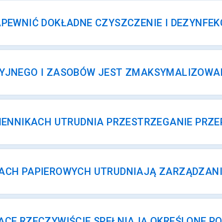
APEWNIĆ DOKŁADNE CZYSZCZENIE I DEZYNFEK
CYJNEGO I ZASOBÓW JEST ZMAKSYMALIZOWA
ZIENNIKACH UTRUDNIA PRZESTRZEGANIE PRZE
ACH PAPIEROWYCH UTRUDNIAJĄ ZARZĄDZANIE 
ĄCE RZECZYWIŚCIE SPEŁNIAJĄ OKREŚLONE P