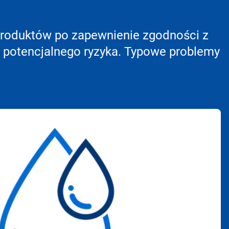
 produktów po zapewnienie zgodności z
i potencjalnego ryzyka. Typowe problemy
ArticleTile
3
dla
4