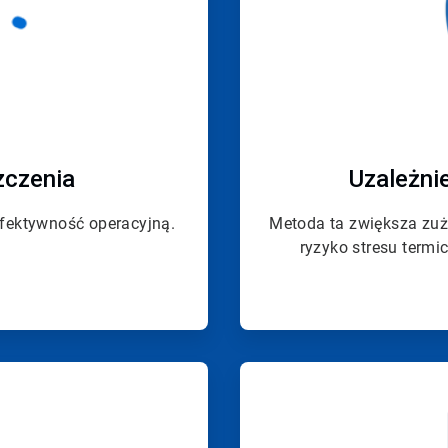
zczenia
Uzależni
efektywność operacyjną.
Metoda ta zwiększa zuży
ryzyko stresu termi