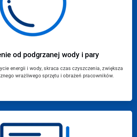
enie od podgrzanej wody i pary
cie energii i wody, skraca czas czyszczenia, zwiększa
cznego wrażliwego sprzętu i obrażeń pracowników.
ArticleTile
4
dla
4