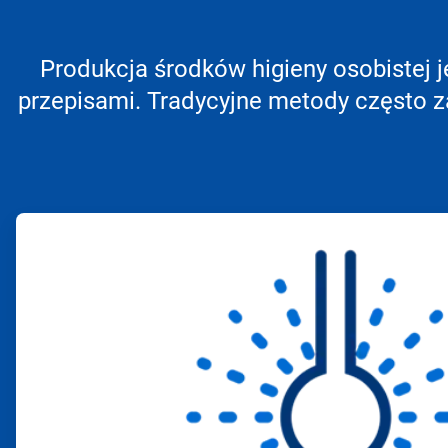
Produkcja środków higieny osobistej 
przepisami. Tradycyjne metody często z
ArticleTile
1
dla
4