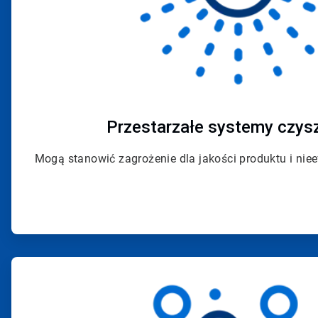
Przestarzałe systemy czys
Mogą stanowić zagrożenie dla jakości produktu i nie
ArticleTile
2
dla
4