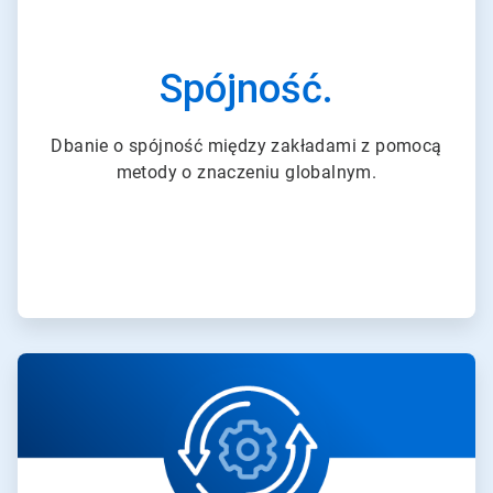
d
l
a
3
Spójność.
Dbanie o spójność między zakładami z pomocą
metody o znaczeniu globalnym.
A
r
t
i
c
l
e