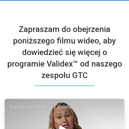
Zapraszam do obejrzenia
poniższego filmu wideo, aby
dowiedzieć się więcej o
programie Validex™ od naszego
zespołu GTC
ArticleTile
Disinfectant Efficacy Validation
1
dla
2