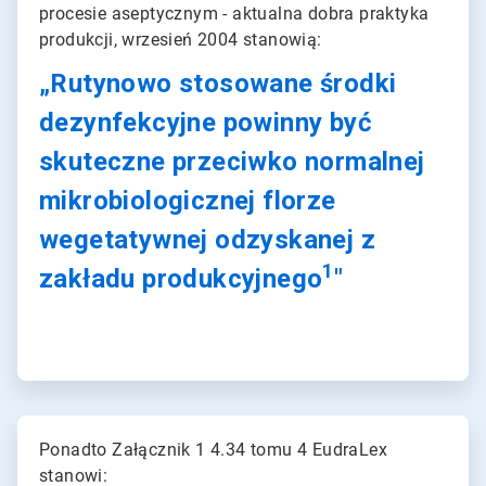
procesie aseptycznym - aktualna dobra praktyka
produkcji, wrzesień 2004 stanowią:
„Rutynowo stosowane środki
dezynfekcyjne powinny być
skuteczne przeciwko normalnej
mikrobiologicznej florze
wegetatywnej odzyskanej z
1
zakładu produkcyjnego
"
ArticleTile
2
Ponadto Załącznik 1 4.34 tomu 4 EudraLex
dla
stanowi:
2