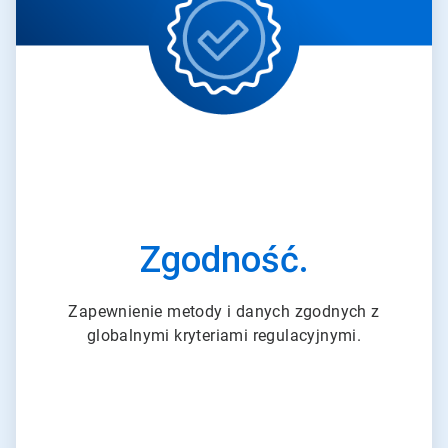
i
c
l
e
T
i
l
e
3
d
l
a
3
Zgodność.
Zapewnienie metody i danych zgodnych z
globalnymi kryteriami regulacyjnymi.