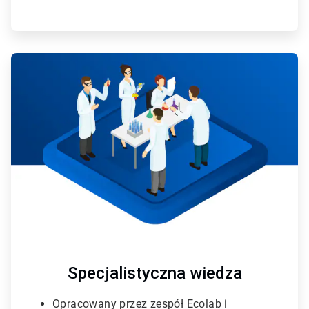
A
r
t
i
c
l
e
T
i
l
e
3
d
l
a
3
Specjalistyczna wiedza
Opracowany przez zespół Ecolab i