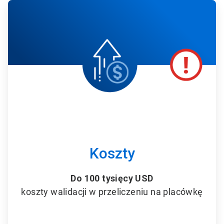
A
r
t
i
c
l
e
T
i
l
e
5
d
l
a
6
Koszty
Do 100 tysięcy USD
koszty walidacji w przeliczeniu na placówkę