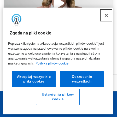
Zgoda na pliki cookie
Poprzez kliknięcie na „Akceptacja wszystkich plików cookie” jest
wyrażona zgoda na przechowywanie plików cookie na swoim
Obejrzyj teraz:
urządzeniu w celu usprawnienia korzystania z nawigacji strony,
analizowania wykorzystania strony i wsparcia naszych działań
Walidacja skuteczności środka
marketingowych.
Polityka plików cookie
dezynfekcyjnego
Akceptuj wszystkie
Odrzucenie
Helen Gates
, kierownik strategicznego
pliki cookie
wszystkich
konsultanta technicznego, Ecolab
Ustawienia plików
cookie
E-mail
Zadzwoń do nas