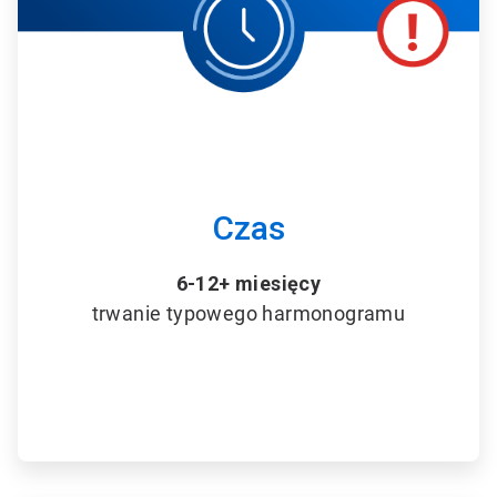
l
e
T
i
l
e
4
d
l
a
6
Czas
6-12+ miesięcy
trwanie typowego harmonogramu