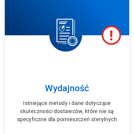
r
t
i
c
l
e
T
i
l
e
1
d
l
a
6
Wydajność
Istniejące metody i dane dotyczące
skuteczności dostawców, które nie są
specyficzne dla pomieszczeń sterylnych