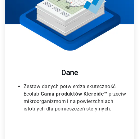
l
e
T
i
l
e
2
d
l
a
3
Dane
Zestaw danych potwierdza skuteczność
Ecolab
Gama produktów Klercide™
przeciw
mikroorganizmom i na powierzchniach
istotnych dla pomieszczeń sterylnych.