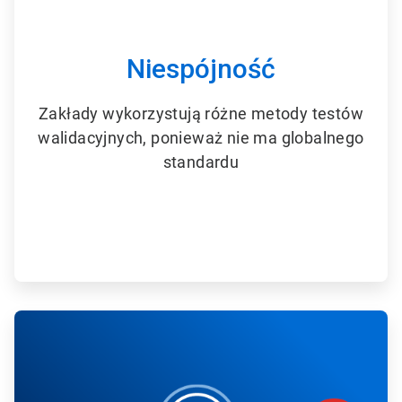
d
l
a
6
Niespójność
Zakłady wykorzystują różne metody testów
walidacyjnych, ponieważ nie ma globalnego
standardu
A
r
t
i
c