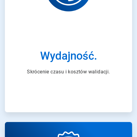
T
i
l
e
2
d
l
a
3
Wydajność.
Skrócenie czasu i kosztów walidacji.
A
r
t