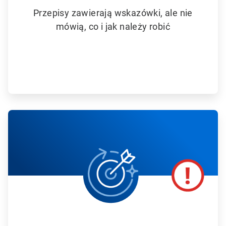
Przepisy zawierają wskazówki, ale nie
mówią, co i jak należy robić
A
r
t
i
c
l
e
T
i
l
e
3