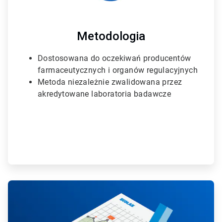
l
a
3
Metodologia
Dostosowana do oczekiwań producentów
farmaceutycznych i organów regulacyjnych
Metoda niezależnie zwalidowana przez
akredytowane laboratoria badawcze
A
r
t
i
c