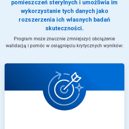
pomieszczeń sterylnych i umożliwia im
wykorzystanie tych danych jako
rozszerzenia ich własnych badań
skuteczności.
Program może znacznie zmniejszyć obciążenie
walidacją i pomóc w osiągnięciu krytycznych wyników:
A
r
t
i
c
l
e
T
i
l
e
1