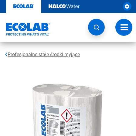
Przejdź
do
zawartości
Przeł
nawig
Profesjonalne stałe środki myjące