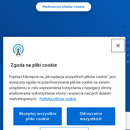
Preferencje plików cookie
Zgoda na pliki cookie
© Ecolab Inc. 2025
Poprzez kliknięcie na „Akceptacja wszystkich plików cookie” jest
wyrażona zgoda na przechowywanie plików cookie na swoim
urządzeniu w celu usprawnienia korzystania z nawigacji strony,
Karty charakterystyki (SDS)
|
Polityka prywatności
|
analizowania wykorzystania strony i wsparcia naszych działań
marketingowych.
Polityka plików cookie
Warunki użytkowania
Akceptuj wszystkie
Odrzucenie
pliki cookie
wszystkich