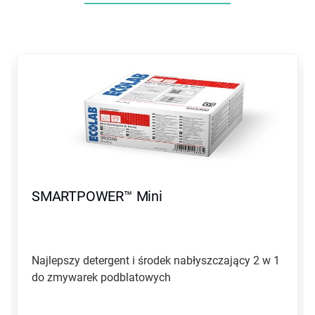
To
karuzela.
Wciśnij
przycisk
Następny
lub
Poprzedni
do
nawigacji
lub
przejdź
SMARTPOWER™ Mini
do
slajdu
z
pomocą
kropek
Najlepszy detergent i środek nabłyszczający 2 w 1
slajdu.
do zmywarek podblatowych ​​​​