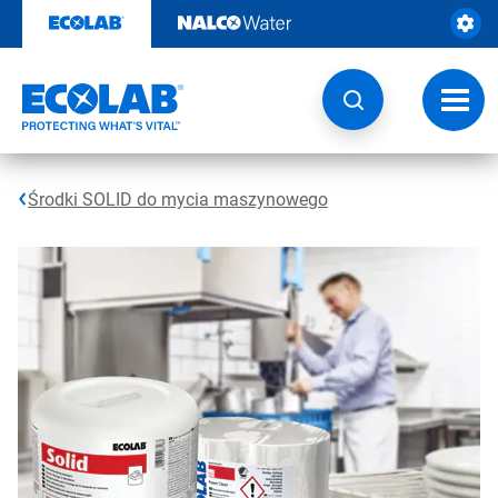
Przejdź
do
zawartości
Przeł
nawig
Środki SOLID do mycia maszynowego