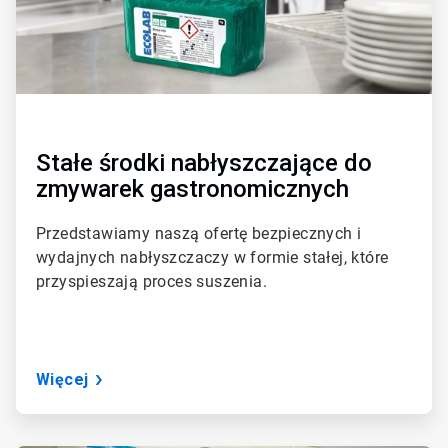
T
i
l
e
1
d
l
a
3
Stałe środki nabłyszczające do
zmywarek gastronomicznych
Przedstawiamy naszą ofertę bezpiecznych i
wydajnych nabłyszczaczy w formie stałej, które
przyspieszają proces suszenia.
Więcej