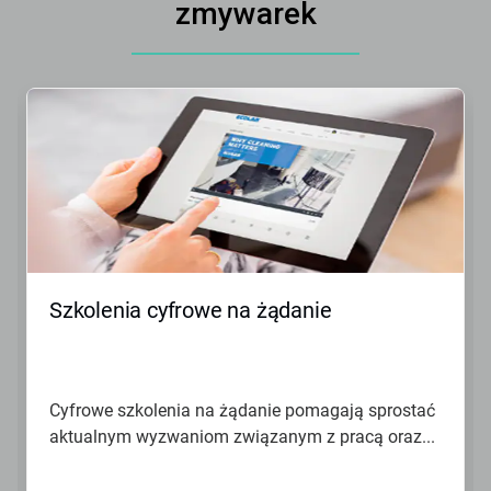
zmywarek
To
karuzela.
Wciśnij
przycisk
Następny
lub
Poprzedni
do
nawigacji
lub
przejdź
Szkolenia cyfrowe na żądanie
do
slajdu
z
pomocą
kropek
Cyfrowe szkolenia na żądanie pomagają sprostać
slajdu.
aktualnym wyzwaniom związanym z pracą oraz...