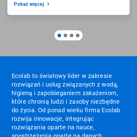
Pokaż więcej
Ecolab to światowy lider w zakresie
rozwiązań i usług związanych z wodą,
higieną i zapobieganiem zakażeniom,
które chronią ludzi i zasoby niezbędne
do życia. Od ponad wieku firma Ecolab
rozwija innowacje, integrując
rozwiązania oparte na nauce,
spostrzeżenia oparte na danych,