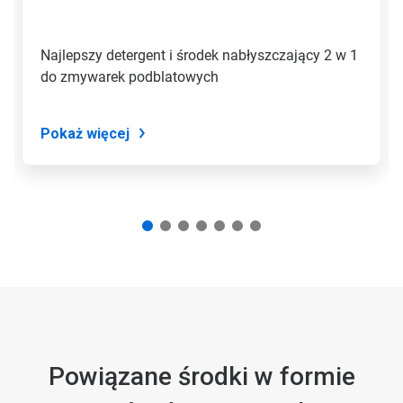
z
pomocą
kropek
Najlepszy detergent i środek nabłyszczający 2 w 1
slajdu.
do zmywarek podblatowych ​​​​
Pokaż więcej
Powiązane środki w formie