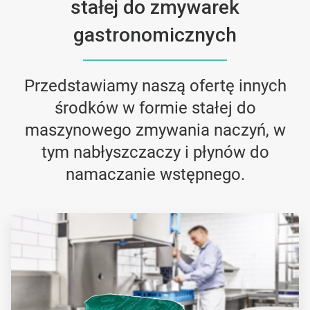
stałej do zmywarek
gastronomicznych
Przedstawiamy naszą ofertę innych
środków w formie stałej do
maszynowego zmywania naczyń, w
tym nabłyszczaczy i płynów do
namaczanie wstępnego.
A
r
t
i
c
l
e