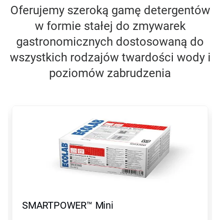
Oferujemy szeroką gamę detergentów
w formie stałej do zmywarek
gastronomicznych dostosowaną do
wszystkich rodzajów twardości wody i
poziomów zabrudzenia
To
karuzela.
Wciśnij
przycisk
Następny
lub
Poprzedni
do
nawigacji
lub
przejdź
SMARTPOWER™ Mini
do
slajdu