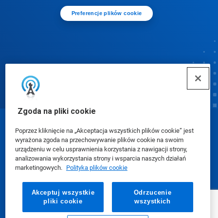
Preferencje plików cookie
Zgoda na pliki cookie
© Ecolab Inc. 2025
Poprzez kliknięcie na „Akceptacja wszystkich plików cookie” jest
wyrażona zgoda na przechowywanie plików cookie na swoim
urządzeniu w celu usprawnienia korzystania z nawigacji strony,
Karty charakterystyki (SDS)
|
Polityka prywatności
|
analizowania wykorzystania strony i wsparcia naszych działań
marketingowych.
Polityka plików cookie
Warunki użytkowania
Akceptuj wszystkie
Odrzucenie
pliki cookie
wszystkich