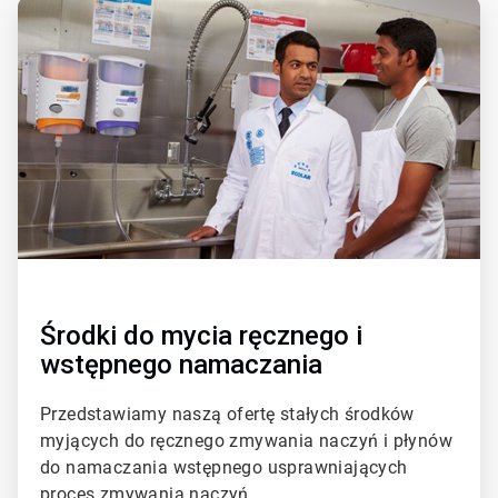
A
r
t
i
c
l
e
T
i
l
e
2
d
l
a
3
Środki do mycia ręcznego i
wstępnego namaczania
Przedstawiamy naszą ofertę stałych środków
myjących do ręcznego zmywania naczyń i płynów
do namaczania wstępnego usprawniających
proces zmywania naczyń.