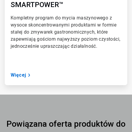
3
SMARTPOWER™
Kompletny program do mycia maszynowego z
wysoce skoncentrowanymi produktami w formie
stałej do zmywarek gastronomicznych, które
zapewniają gościom najwyższy poziom czystości,
jednocześnie upraszczając działalność.
Więcej
Powiązana oferta produktów do