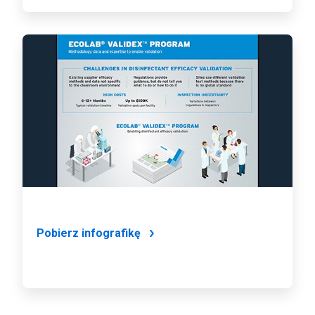
ArticleTile
2
dla
2
Pobierz infografikę