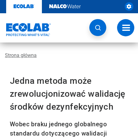
Przejdź
do
zawartości
Przeł
nawig
Strona główna
Jedna metoda może
zrewolucjonizować walidację
środków dezynfekcyjnych
Wobec braku jednego globalnego
standardu dotyczącego walidacji