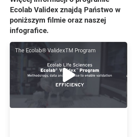
Ecolab Validex znajdą Państwo w
poniższym filmie oraz naszej
infografice.
ArticleTile
The Ecolab® ValidexTM Program
1
dla
2