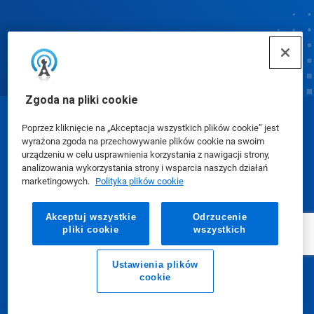
Zgoda na pliki cookie
© Ecolab Inc. 2025
Poprzez kliknięcie na „Akceptacja wszystkich plików cookie” jest
wyrażona zgoda na przechowywanie plików cookie na swoim
urządzeniu w celu usprawnienia korzystania z nawigacji strony,
Karty charakterystyki (SDS)
|
Polityka prywatności
|
analizowania wykorzystania strony i wsparcia naszych działań
marketingowych.
Polityka plików cookie
Warunki użytkowania
Akceptuj wszystkie
Odrzucenie
pliki cookie
wszystkich
Ustawienia plików
cookie
E-mail
Zadzwoń do nas