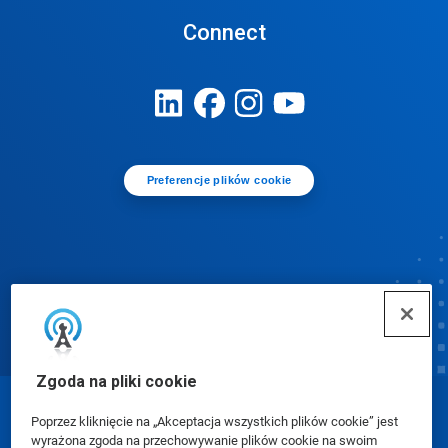
Connect
Preferencje plików cookie
Zgoda na pliki cookie
© Ecolab Inc. 2025
Poprzez kliknięcie na „Akceptacja wszystkich plików cookie” jest
wyrażona zgoda na przechowywanie plików cookie na swoim