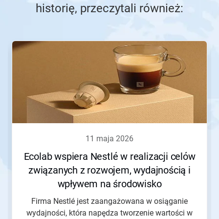
historię, przeczytali również:
To
karuzela.
Wciśnij
przycisk
Następny
lub
Poprzedni
do
nawigacji
lub
przejdź
11 maja 2026
do
slajdu
Ecolab wspiera Nestlé w realizacji celów
z
związanych z rozwojem, wydajnością i
pomocą
kropek
wpływem na środowisko
slajdu.
Firma Nestlé jest zaangażowana w osiąganie
wydajności, która napędza tworzenie wartości w