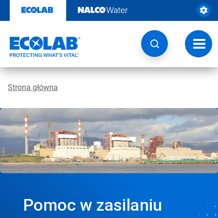
Przejdź
do
zawartości
Przeł
nawig
Strona główna
Pomoc w zasilaniu