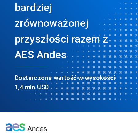
bardziej
zrównoważonej
przyszłości razem z
AES Andes
Dostarczona wartość w wysokości
1,4 mln USD