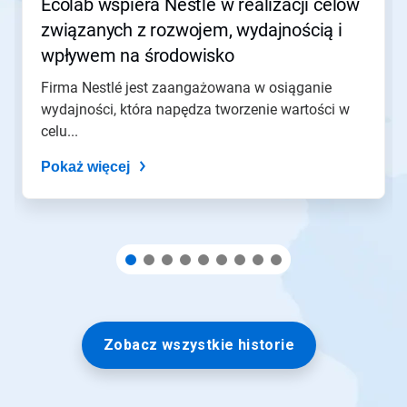
Ecolab wspiera Nestlé w realizacji celów
z
związanych z rozwojem, wydajnością i
pomocą
kropek
wpływem na środowisko
slajdu.
Firma Nestlé jest zaangażowana w osiąganie
wydajności, która napędza tworzenie wartości w
celu...
Pokaż więcej
Zobacz wszystkie historie