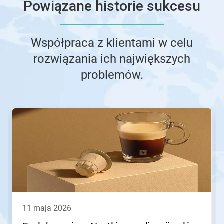
Powiązane historie sukcesu
Współpraca z klientami w celu
rozwiązania ich największych
problemów.
To
karuzela.
Wciśnij
przycisk
Następny
lub
Poprzedni
do
nawigacji
lub
przejdź
11 maja 2026
do
slajdu