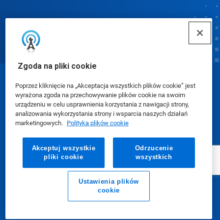
Zgoda na pliki cookie
© Ecolab Inc. 2025
Poprzez kliknięcie na „Akceptacja wszystkich plików cookie” jest
wyrażona zgoda na przechowywanie plików cookie na swoim
urządzeniu w celu usprawnienia korzystania z nawigacji strony,
Karty charakterystyki (SDS)
|
Polityka prywatności
|
analizowania wykorzystania strony i wsparcia naszych działań
marketingowych.
Polityka plików cookie
Warunki użytkowania
Akceptuj wszystkie
Odrzucenie
pliki cookie
wszystkich
Ustawienia plików
cookie
E-mail
Zadzwoń do nas