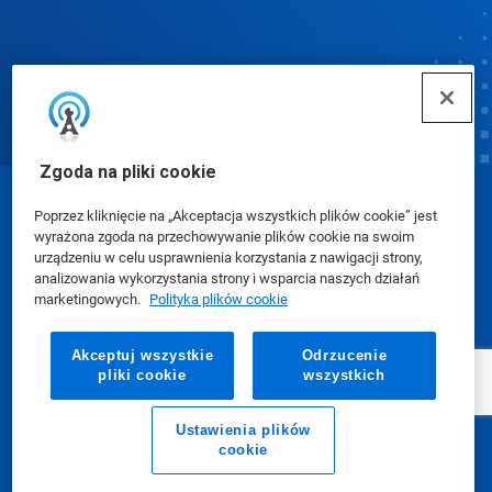
Zgoda na pliki cookie
© Ecolab Inc. 2025
Poprzez kliknięcie na „Akceptacja wszystkich plików cookie” jest
wyrażona zgoda na przechowywanie plików cookie na swoim
urządzeniu w celu usprawnienia korzystania z nawigacji strony,
Karty charakterystyki (SDS)
|
Polityka prywatności
|
analizowania wykorzystania strony i wsparcia naszych działań
marketingowych.
Polityka plików cookie
Warunki użytkowania
Akceptuj wszystkie
Odrzucenie
pliki cookie
wszystkich
Ustawienia plików
cookie
E-mail
Zadzwoń do nas