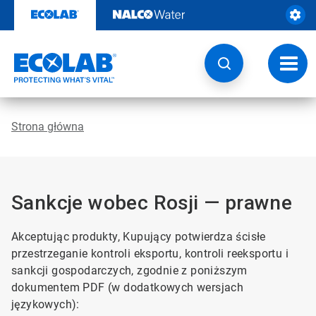
Przejdź
do
zawartości
Przeł
nawig
Strona główna
Sankcje wobec Rosji — prawne
Akceptując produkty, Kupujący potwierdza ścisłe
przestrzeganie kontroli eksportu, kontroli reeksportu i
sankcji gospodarczych, zgodnie z poniższym
dokumentem PDF (w dodatkowych wersjach
językowych):