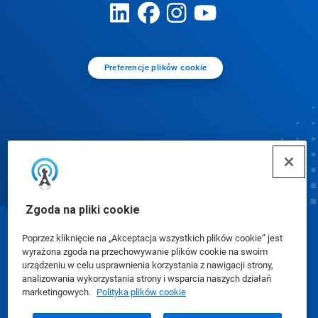
Preferencje plików cookie
Zgoda na pliki cookie
© Ecolab Inc. 2025
Poprzez kliknięcie na „Akceptacja wszystkich plików cookie” jest
wyrażona zgoda na przechowywanie plików cookie na swoim
urządzeniu w celu usprawnienia korzystania z nawigacji strony,
Karty charakterystyki (SDS)
|
Polityka prywatności
|
analizowania wykorzystania strony i wsparcia naszych działań
marketingowych.
Polityka plików cookie
Warunki użytkowania