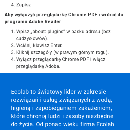
Zapisz
Aby wyłączyć przeglądarkę Chrome PDF i wrócić do
programu Adobe Reader
Wpisz „about: plugins” w pasku adresu (bez
cudzysłowów).
Wciśnij klawisz Enter.
Kliknij szczegóły (w prawym górnym rogu).
Wyłącz przeglądarkę Chrome PDF i włącz
przeglądarkę Adobe.
Ecolab to światowy lider w zakresie
rozwiązań i usług związanych z wodą,
higieną i zapobieganiem zakażeniom,
które chronią ludzi i zasoby niezbędne
do życia. Od ponad wieku firma Ecolab