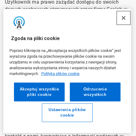
Użytkownik ma prawo zażądać dostępu do swoich
danych osobowych otrzymanych przez firmę Ecolab w
oparciu o DPF oraz dokonać wyboru w zakresie
ograniczenia wykorzystywania i ujawniania takich
informacji przez firmę Ecolab, w tym w odniesieniu do
ujawniania takich informacji stronom trzecim i
Zgoda na pliki cookie
wykorzystywania tych informacji do celów istotnie
Poprzez kliknięcie na „Akceptacja wszystkich plików cookie” jest
różniących się od celów, dla których zostały one
wyrażona zgoda na przechowywanie plików cookie na swoim
pierwotnie zebrane lub na które użytkownik wyraził
urządzeniu w celu usprawnienia korzystania z nawigacji strony,
zgodę. W pewnych okolicznościach Ecolab może
analizowania wykorzystania strony i wsparcia naszych działań
marketingowych.
Polityka plików cookie
ponosić odpowiedzialność za działania niektórych osób
trzecich, jeśli te osoby trzecie przetwarzają dane
osobowe pochodzące z UE, Wielkiej Brytanii, Gibraltaru
Akceptuj wszystkie
Odrzucenie
pliki cookie
wszystkich
lub Szwajcarii, które Ecolab ujawnia im w sposób
niezgodny z Zasadami.
Ustawienia plików
W przypadku jakichkolwiek pytań lub skarg
cookie
dotyczących przetwarzania przez nas danych
osobowych Użytkownika zgodnie z DPF, prosimy o