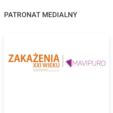
PATRONAT MEDIALNY
ArticleTile
2
dla
2