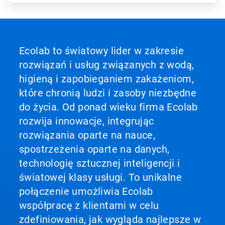
c
l
e
T
i
Ecolab to światowy lider w zakresie
l
e
rozwiązań i usług związanych z wodą,
4
higieną i zapobieganiem zakażeniom,
d
l
które chronią ludzi i zasoby niezbędne
a
do życia. Od ponad wieku firma Ecolab
4
rozwija innowacje, integrując
rozwiązania oparte na nauce,
spostrzeżenia oparte na danych,
technologię sztucznej inteligencji i
światowej klasy usługi. To unikalne
połączenie umożliwia Ecolab
współpracę z klientami w celu
zdefiniowania, jak wygląda najlepsze w