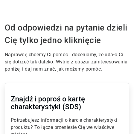
Od odpowiedzi na pytanie dzieli
Cię tylko jedno kliknięcie
Naprawdę chcemy Ci pomóc i doceniamy, że udało Ci
się dotrzeć tak daleko. Wybierz obszar zainteresowania
poniżej i daj nam znać, jak możemy pomóc.
A
r
t
Znajdź i poproś o kartę
i
charakterystyki (SDS)
c
l
e
Potrzebujesz informacji o karcie charakterystyki
T
produktu? To łącze przeniesie Cię we właściwe
i