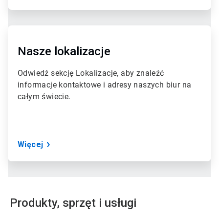
3
A
r
t
Nasze lokalizacje
i
c
Odwiedź sekcję Lokalizacje, aby znaleźć
l
informacje kontaktowe i adresy naszych biur na
e
T
całym świecie.
i
l
e
3
d
Więcej
l
a
3
Produkty, sprzęt i usługi