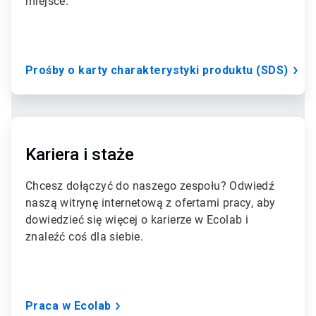
miejsce.
l
e
1
d
l
Prośby o karty charakterystyki produktu (SDS)
a
3
A
r
t
Kariera i staże
i
c
Chcesz dołączyć do naszego zespołu? Odwiedź
l
naszą witrynę internetową z ofertami pracy, aby
e
T
dowiedzieć się więcej o karierze w Ecolab i
i
znaleźć coś dla siebie.
l
e
2
d
l
Praca w Ecolab
a