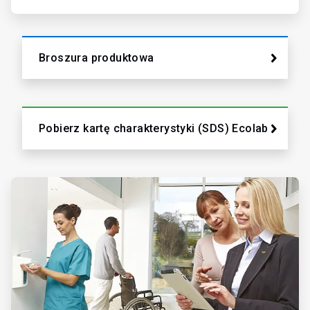
Broszura produktowa
Pobierz kartę charakterystyki (SDS) Ecolab
ArticleTile
2
dla
2