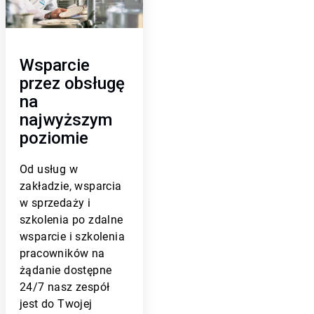
c
l
e
T
Wsparcie
i
l
przez obsługę
e
na
3
najwyższym
d
l
poziomie
a
3
Od
usług w
zakładzie, wsparcia
w sprzedaży i
szkolenia po zdalne
wsparcie i szkolenia
pracowników na
żądanie dostępne
24/7
nasz zespół
jest do Twojej