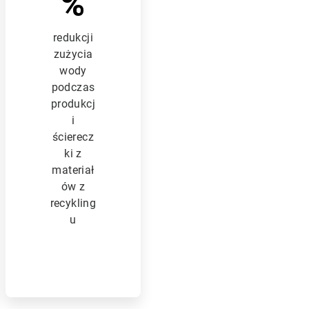
%
redukcji
zużycia
wody
podczas
produkcj
i
ścierecz
ki z
materiał
ów z
recykling
u