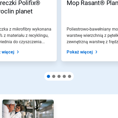
reczki Polifix®
Mop Rasant® Plan
oclin planet
czka z mikrofibry wykonana
Poliestrowo-bawełniany m
 z materiału z recyklingu,
warstwę wierzchnią z pętel
ednia do czyszczenia...
zewnętrzną warstwę z frędz
 więcej
Pokaż więcej
A
r
t
i