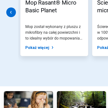
ic
Mop Rasant® Micro
Ście
do
slajdu
Basic Planet
micr
z
pomocą
kropek
slajdu.
p z
Mop został wykonany z pluszu z
Ściere
mi i
mikrofibry na całej powierzchni i
w 100%
zlami
to idealny wybór do mopowania
odpowi
na...
Pokaż więcej
Pokaż
A
A
r
r
t
t
i
i