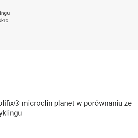
lingu
okro
olifix® microclin planet w porównaniu ze
yklingu