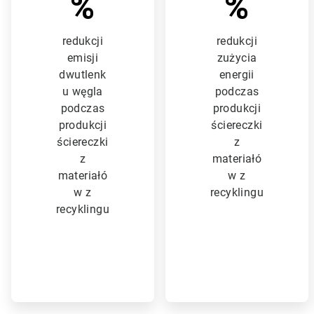
%
%
redukcji
redukcji
emisji
zużycia
dwutlenk
energii
u węgla
podczas
podczas
produkcji
produkcji
ściereczki
ściereczki
z
z
materiałó
materiałó
w z
w z
recyklingu
recyklingu