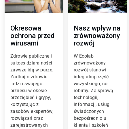
c
c
l
l
e
e
T
T
i
i
Okresowa
Nasz wpływ na
l
l
ochrona przed
zrównoważony
e
e
wirusami
rozwój
1
2
d
d
l
l
Zdrowie publiczne i
W Ecolab
a
a
sukces działalności
zrównoważony
3
3
zawsze idą w parze.
rozwój stanowi
Zadbaj o zdrowie
integralną część
ludzi i swojego
wszystkiego, co
biznesu w okesie
robimy. Za sprawą
przeziębień i grypy,
technologii,
korzystając z
informacji, usług
zasobów ekspertów,
świadczonych
rozwiązań oraz
bezpośrednio u
zarejestrowanych
klienta i szkoleń