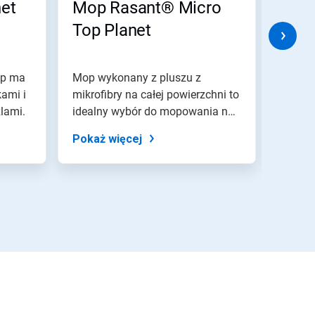
et
Mop Rasant® Micro
Mop
Top Planet
Plan
op ma
Mop wykonany z pluszu z
Bawełn
kami i
mikrofibry na całej powierzchni to
warstw
lami.
idealny wybór do mopowania na
zewnęt
mokro i...
to...
Pokaż więcej
Pokaż