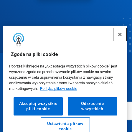
Zgoda na pliki cookie
© Ecolab Inc. 2025
Poprzez kliknięcie na „Akceptacja wszystkich plików cookie” jest
wyrażona zgoda na przechowywanie plików cookie na swoim
urządzeniu w celu usprawnienia korzystania z nawigacji strony,
Karty charakterystyki (SDS)
|
Polityka prywatności
|
analizowania wykorzystania strony i wsparcia naszych działań
marketingowych.
Polityka plików cookie
Warunki użytkowania
Akceptuj wszystkie
Odrzucenie
pliki cookie
wszystkich
Ustawienia plików
cookie