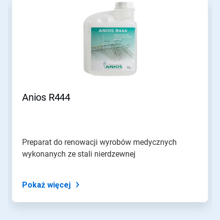
karuzela.
Wciśnij
przycisk
Następny
lub
Poprzedni
do
nawigacji
lub
przejdź
Anios R444
do
slajdu
z
pomocą
kropek
Preparat do renowacji wyrobów medycznych
slajdu.
wykonanych ze stali nierdzewnej
Pokaż więcej