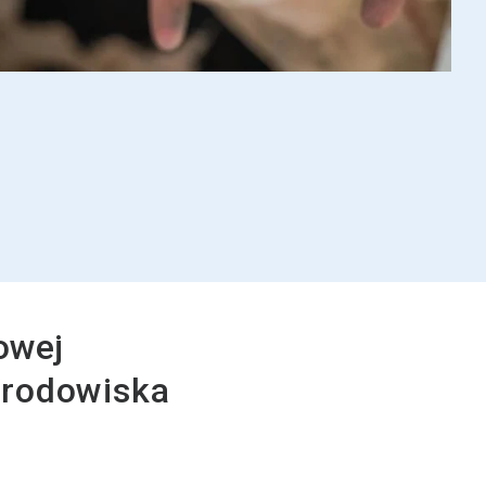
owej
środowiska