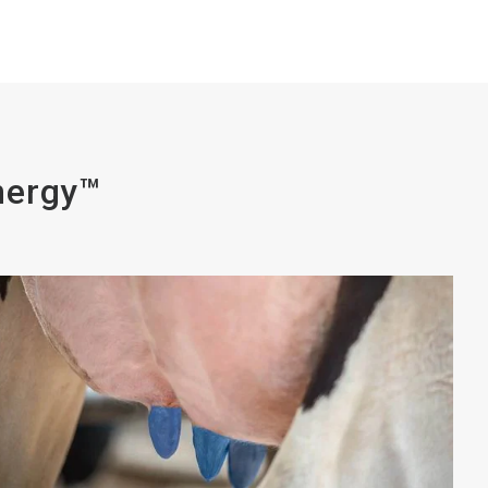
nergy™