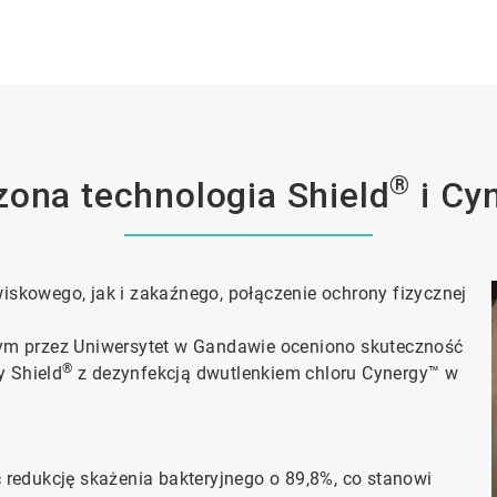
®
zona technologia Shield
i Cy
skowego, jak i zakaźnego, połączenie ochrony fizycznej
nym przez Uniwersytet w Gandawie oceniono skuteczność
®
y Shield
z dezynfekcją dwutlenkiem chloru Cynergy™ w
 redukcję skażenia bakteryjnego o 89,8%, co stanowi