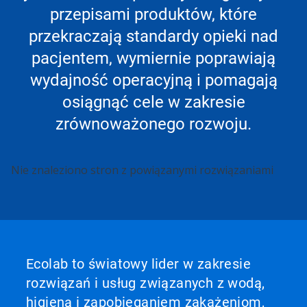
przepisami produktów, które
przekraczają standardy opieki nad
pacjentem, wymiernie poprawiają
wydajność operacyjną i pomagają
osiągnąć cele w zakresie
zrównoważonego rozwoju.
To
Nie znaleziono stron z powiązanymi rozwiązaniami
karuzela.
Wciśnij
przycisk
Następny
lub
Poprzedni
do
Ecolab to światowy lider w zakresie
nawigacji
rozwiązań i usług związanych z wodą,
lub
przejdź
higieną i zapobieganiem zakażeniom,