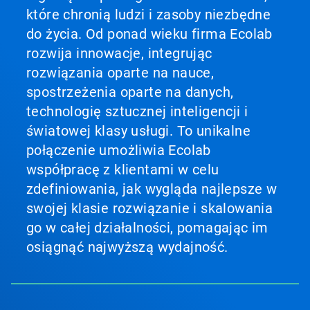
do
które chronią ludzi i zasoby niezbędne
slajdu
z
do życia. Od ponad wieku firma Ecolab
pomocą
rozwija innowacje, integrując
kropek
slajdu.
rozwiązania oparte na nauce,
spostrzeżenia oparte na danych,
technologię sztucznej inteligencji i
światowej klasy usługi. To unikalne
połączenie umożliwia Ecolab
współpracę z klientami w celu
zdefiniowania, jak wygląda najlepsze w
swojej klasie rozwiązanie i skalowania
go w całej działalności, pomagając im
osiągnąć najwyższą wydajność.