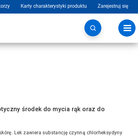
torzy
Karty charakterystyki produktu
Zarejestruj się
Przeł
nawig
ptyczny środek do mycia rąk oraz do
skórę. Lek zawiera substancję czynną chlorheksydyny