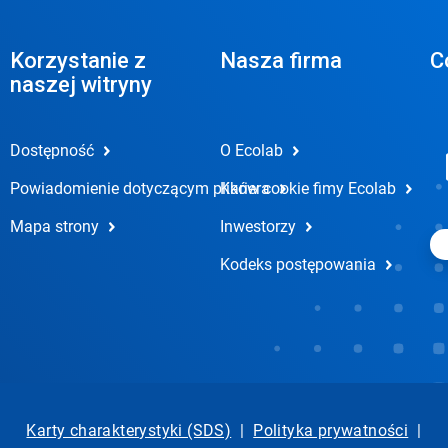
Korzystanie z
Nasza firma
C
naszej witryny
Dostępność
O Ecolab
Powiadomienie dotyczącym plików cookie fimy Ecolab
Kariera
Mapa strony
Inwestorzy
Kodeks postępowania
Karty charakterystyki (SDS)
|
Polityka prywatności
|