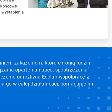
poprawę
y końcowe
a wystąpienia
aniem zakażeniom, które chronią ludzi i
ązania oparte na nauce, spostrzeżenia
ołączenie umożliwia Ecolab współpracę z
ia go w całej działalności, pomagając im