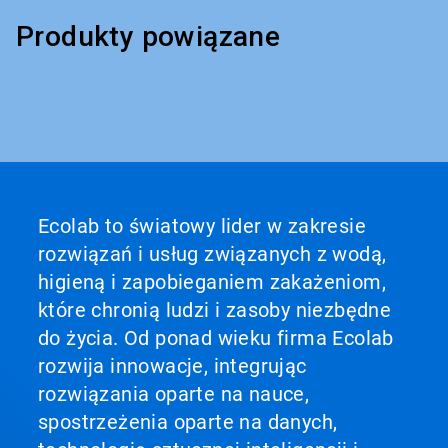
Produkty powiązane
Ecolab to światowy lider w zakresie
rozwiązań i usług związanych z wodą,
higieną i zapobieganiem zakażeniom,
które chronią ludzi i zasoby niezbędne
do życia. Od ponad wieku firma Ecolab
rozwija innowacje, integrując
rozwiązania oparte na nauce,
spostrzeżenia oparte na danych,