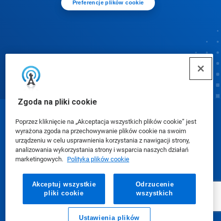
Preferencje plików cookie
Zgoda na pliki cookie
© Ecolab Inc. 2025
Poprzez kliknięcie na „Akceptacja wszystkich plików cookie” jest
wyrażona zgoda na przechowywanie plików cookie na swoim
urządzeniu w celu usprawnienia korzystania z nawigacji strony,
Karty charakterystyki (SDS)
|
Polityka prywatności
|
analizowania wykorzystania strony i wsparcia naszych działań
marketingowych.
Polityka plików cookie
Warunki użytkowania
Akceptuj wszystkie
Odrzucenie
pliki cookie
wszystkich
Ustawienia plików