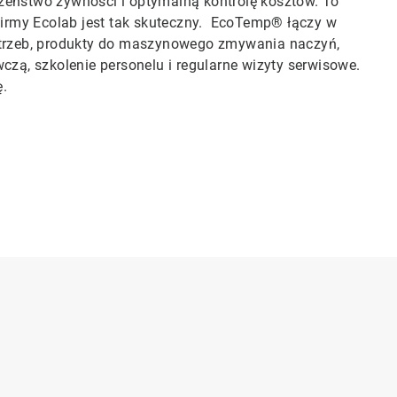
czeństwo żywności i optymalną kontrolę kosztów. To
irmy Ecolab jest tak skuteczny. EcoTemp® łączy w
trzeb, produkty do maszynowego zmywania naczyń,
ą, szkolenie personelu i regularne wizyty serwisowe.
ę.