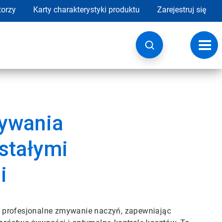
torzy
Karty charakterystyki produktu
Zarejestruj się
Przeł
nawig
ywania
stałymi
i
profesjonalne zmywanie naczyń, zapewniając