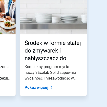
Środek w formie stałej
do zmywarek i
nabłyszczacz do
zastosowań
zania
Kompletny program mycia
komercyjnych
naczyń Ecolab Solid zapewnia
zekują
wydajność i niezawodność w
operacjach...
Pokaż więcej