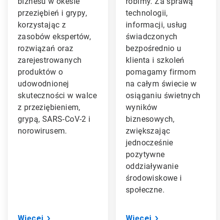
biznesu w okesie
robimy. Za sprawą
przeziębień i grypy,
technologii,
korzystając z
informacji, usług
zasobów ekspertów,
świadczonych
rozwiązań oraz
bezpośrednio u
zarejestrowanych
klienta i szkoleń
produktów o
pomagamy firmom
udowodnionej
na całym świecie w
skuteczności w walce
osiąganiu świetnych
z przeziębieniem,
wyników
grypą, SARS-CoV-2 i
biznesowych,
norowirusem.
zwiększając
jednocześnie
pozytywne
oddziaływanie
środowiskowe i
społeczne.
Więcej
Więcej