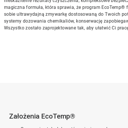
nieskazitelne rezultaty czyszczenia, kompleksowe bezpie
magiczna formuła, która sprawia, że program EcoTemp® f
sobie ultrawydajną zmywarkę dostosowaną do Twoich po
systemy dozowania chemikaliów, konserwację zapobiegawcz
Wszystko zostało zaprojektowane tak, aby ułatwić Ci prac
Założenia EcoTemp®