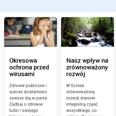
A
A
r
r
t
t
i
i
c
c
l
l
e
e
T
T
i
i
Okresowa
Nasz wpływ na
l
l
ochrona przed
zrównoważony
e
e
wirusami
rozwój
1
2
d
d
l
l
Zdrowie publiczne i
W Ecolab
a
a
sukces działalności
zrównoważony
3
3
zawsze idą w parze.
rozwój stanowi
Zadbaj o zdrowie
integralną część
ludzi i swojego
wszystkiego, co