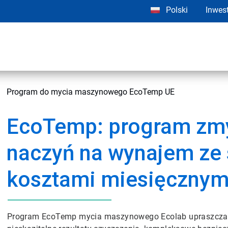
Polski
Inwes
Program do mycia maszynowego EcoTemp UE
EcoTemp: program zm
naczyń na wynajem ze 
kosztami miesięcznym
Program EcoTemp mycia maszynowego Ecolab upraszcza 