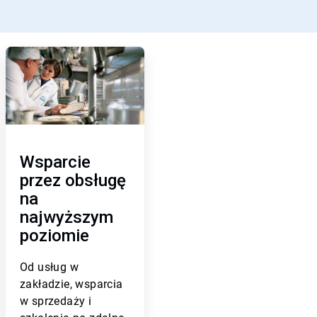
A
r
t
i
c
l
e
T
Wsparcie
i
l
przez obsługę
e
na
3
najwyższym
d
l
poziomie
a
3
Od
usług w
zakładzie, wsparcia
w sprzedaży i