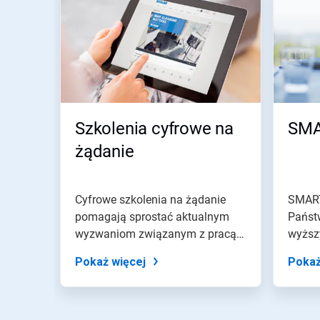
Wciśnij
przycisk
Następny
lub
Poprzedni
do
nawigacji
lub
przejdź
Szkolenia cyfrowe na
SM
do
slajdu
żądanie
z
pomocą
kropek
slajdu.
Cyfrowe szkolenia na żądanie
SMAR
pomagają sprostać aktualnym
Państw
wyzwaniom związanym z pracą
wyższ
oraz...
prosto
Pokaż więcej
Pokaż