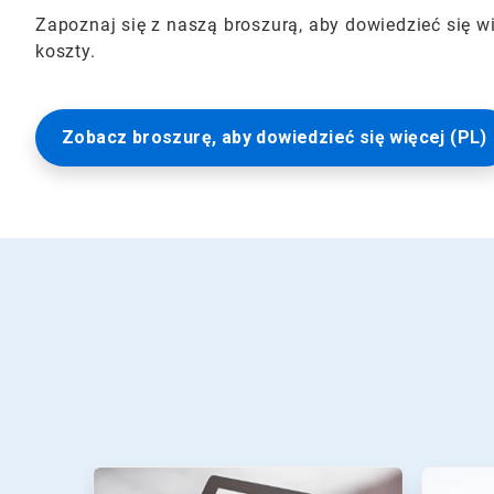
Zapoznaj się z naszą broszurą, aby dowiedzieć się wi
koszty.
Zobacz broszurę, aby dowiedzieć się więcej (PL)
To
karuzela.