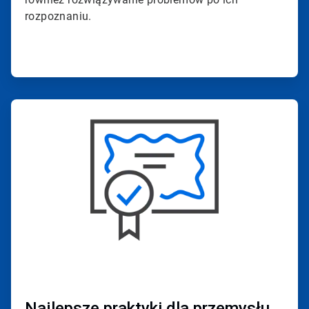
rozpoznaniu.
ArticleTile
4
dla
4
Najlepsze praktyki dla przemysłu