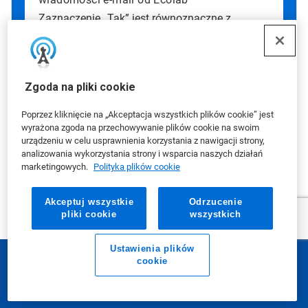
Zaznaczenie „Tak” jest równoznaczne z
wyrażeniem zgody na otrzymywanie od Ecolab
wiadomości e-mail z ofertami promocyjnymi,
aktualnościami i innymi informacjami. Jeśli
chcą Państwo pozostać klientami, ale nie
Zgoda na pliki cookie
otrzymywać wiadomości marketingowych,
wystarczy przesłać swoje informacje bez
Poprzez kliknięcie na „Akceptacja wszystkich plików cookie” jest
zaznaczania tego pola.
wyrażona zgoda na przechowywanie plików cookie na swoim
urządzeniu w celu usprawnienia korzystania z nawigacji strony,
Mają Państwo wątpliwości związane z
analizowania wykorzystania strony i wsparcia naszych działań
prywatnością danych?
Prosimy zapoznać się
marketingowych.
Polityka plików cookie
z naszą
Polityką prywatności
.
Akceptuj wszystkie
Odrzucenie
pliki cookie
wszystkich
Ustawienia plików
cookie
E-mail
Zadzwoń do nas