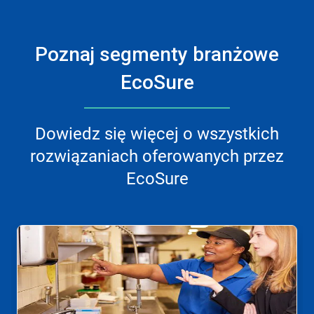
Poznaj segmenty branżowe
EcoSure
Dowiedz się więcej o wszystkich
rozwiązaniach oferowanych przez
EcoSure
To
karuzela.
Wciśnij
przycisk
Następny
lub
Poprzedni