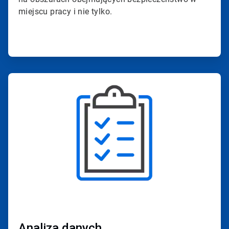
miejscu pracy i nie tylko.
ArticleTile
2
dla
4
Analiza danych