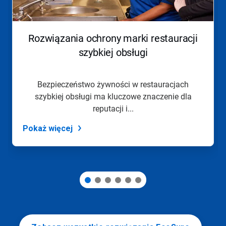
do
nawigacji
lub
przejdź
Rozwiązania ochrony marki restauracji
do
slajdu
szybkiej obsługi
z
pomocą
kropek
Bezpieczeństwo żywności w restauracjach
slajdu.
szybkiej obsługi ma kluczowe znaczenie dla
reputacji i...
Pokaż więcej