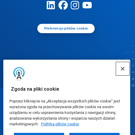
Preferencje plików cookie
Zgoda na pliki cookie
© Ecolab Inc. 2025
Poprzez kliknięcie na „Akceptacja wszystkich plików cookie” jest
wyrażona zgoda na przechowywanie plików cookie na swoim
urządzeniu w celu usprawnienia korzystania z nawigacji strony,
Karty charakterystyki (SDS)
|
Polityka prywatności
|
analizowania wykorzystania strony i wsparcia naszych działań
marketingowych.
Polityka plików cookie
Warunki użytkowania