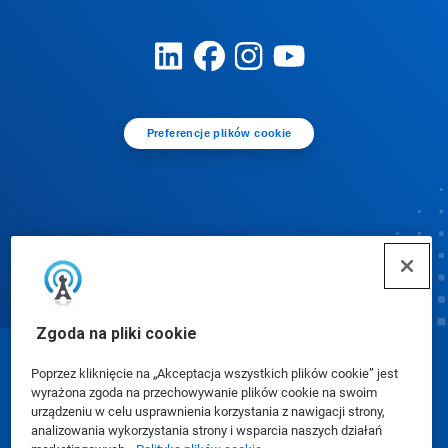
Preferencje plików cookie
Zgoda na pliki cookie
© Ecolab Inc. 2025
Poprzez kliknięcie na „Akceptacja wszystkich plików cookie” jest
wyrażona zgoda na przechowywanie plików cookie na swoim
urządzeniu w celu usprawnienia korzystania z nawigacji strony,
Karty charakterystyki (SDS)
|
Polityka prywatności
|
analizowania wykorzystania strony i wsparcia naszych działań