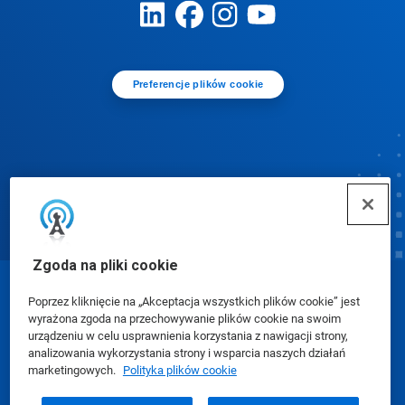
Preferencje plików cookie
Zgoda na pliki cookie
© Ecolab Inc. 2025
Poprzez kliknięcie na „Akceptacja wszystkich plików cookie” jest
wyrażona zgoda na przechowywanie plików cookie na swoim
urządzeniu w celu usprawnienia korzystania z nawigacji strony,
Karty charakterystyki (SDS)
|
Polityka prywatności
|
analizowania wykorzystania strony i wsparcia naszych działań
marketingowych.
Polityka plików cookie
Warunki użytkowania