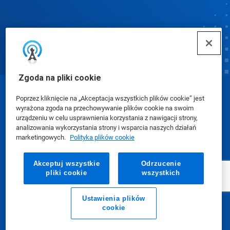
Zgoda na pliki cookie
© Ecolab Inc. 2025
Poprzez kliknięcie na „Akceptacja wszystkich plików cookie” jest
wyrażona zgoda na przechowywanie plików cookie na swoim
urządzeniu w celu usprawnienia korzystania z nawigacji strony,
Karty charakterystyki (SDS)
|
Polityka prywatności
|
analizowania wykorzystania strony i wsparcia naszych działań
marketingowych.
Polityka plików cookie
Warunki użytkowania
Akceptuj wszystkie
Odrzucenie
pliki cookie
wszystkich
Ustawienia plików
cookie
E-mail
Zadzwoń do nas