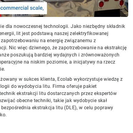
ie dla nowoczesnej technologii. Jako niezbędny składnik
rgii, lit jest podstawą naszej zelektryfikowanej
mu zapotrzebowaniu na energię związanemu z
ncji. Nic więc dziwnego, że zapotrzebowanie na ekstrakcję
branże poszukują bardziej wydajnych i zrównoważonych
peracyjne na niskim poziomie, a inicjatywy na rzecz
ie.
ażowany w sukces klienta, Ecolab wykorzystuje wiedzę z
ii do wydobycia litu. Firma oferuje pakiet
chnik ekstrakcji litu dostarczanych przez ekspertów
wijać obecne techniki, takie jak wydobycie skał
 bezpośrednia ekstrakcja litu (DLE), w celu poprawy
ko.