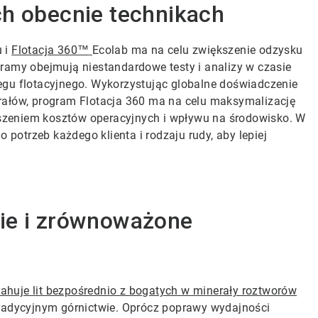
ch obecnie technikach
u i
Flotacja 360
Ecolab ma na celu zwiększenie odzysku
™
gramy obejmują niestandardowe testy i analizy w czasie
egu flotacyjnego. Wykorzystując globalne doświadczenie
rałów, program Flotacja 360 ma na celu maksymalizację
szeniem kosztów operacyjnych i wpływu na środowisko. W
otrzeb każdego klienta i rodzaju rudy, aby lepiej
ie i zrównoważone
ahuje lit bezpośrednio z bogatych w minerały roztworów
tradycyjnym górnictwie. Oprócz poprawy wydajności