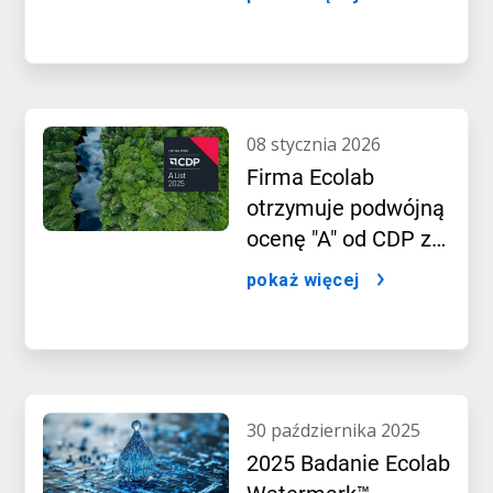
erze sztucznej
inteligencji
08 stycznia 2026
Firma Ecolab
otrzymuje podwójną
ocenę "A" od CDP za
przywództwo w
pokaż więcej
zakresie wydajności
w zakresie wody i
klimatu
30 października 2025
2025 Badanie Ecolab