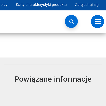
torzy
Karty charakterystyki produktu
Zarejestruj się
Przeł
nawig
Powiązane informacje