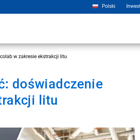
Polski
Inwes
lab w zakresie ekstrakcji litu
ć: doświadczenie
akcji litu