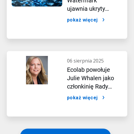
Watermark™
ujawnia ukryty
wpływ sztucznej
pokaż więcej
inteligencji
06 sierpnia 2025
Ecolab powołuje
Julie Whalen jako
członkinię Rady
Dyrektorów
pokaż więcej