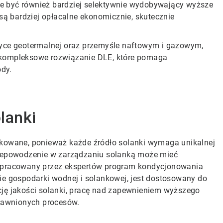
e być również bardziej selektywnie wydobywający wyższe
 są bardziej opłacalne ekonomicznie, skutecznie
etyce geotermalnej oraz przemyśle naftowym i gazowym,
, kompleksowe rozwiązanie DLE, które pomaga
dy.
lanki
ikowane, ponieważ każde źródło solanki wymaga unikalnej
 Niepowodzenie w zarządzaniu solanką może mieć
pracowany przez ekspertów program kondycjonowania
sie gospodarki wodnej i solankowej, jest dostosowany do
cję jakości solanki, pracę nad zapewnieniem wyższego
prawnionych procesów.