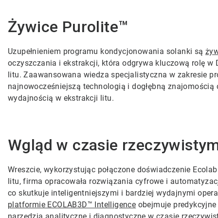
Żywice Purolite™
Uzupełnieniem programu kondycjonowania solanki są
żyw
oczyszczania i ekstrakcji, która odgrywa kluczową rolę w 
litu. Zaawansowana wiedza specjalistyczna w zakresie pro
najnowocześniejszą technologią i dogłębną znajomością 
wydajnością w ekstrakcji litu.
Wgląd w czasie rzeczywisty
Wreszcie, wykorzystując połączone doświadczenie Ecolab 
litu, firma opracowała rozwiązania cyfrowe i automatyzac
co skutkuje inteligentniejszymi i bardziej wydajnymi ope
platformie ECOLAB3D™ Intelligence
obejmuje predykcyjne
narzędzia analityczne i diagnostyczne w czasie rzeczywis