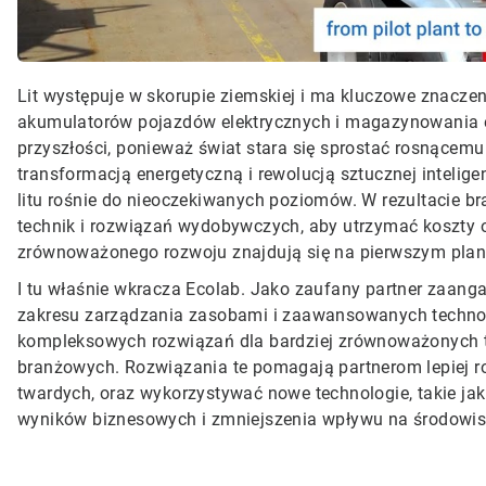
Lit występuje w skorupie ziemskiej i ma kluczowe znaczen
akumulatorów pojazdów elektrycznych i magazynowania ene
przyszłości, ponieważ świat stara się sprostać rosnące
transformacją energetyczną i rewolucją sztucznej intelige
litu rośnie do nieoczekiwanych poziomów. W rezultacie 
technik i rozwiązań wydobywczych, aby utrzymać koszty o
zrównoważonego rozwoju znajdują się na pierwszym plan
I tu właśnie wkracza Ecolab. Jako zaufany partner zaang
zakresu zarządzania zasobami i zaawansowanych technolog
kompleksowych rozwiązań dla bardziej zrównoważonych te
branżowych. Rozwiązania te pomagają partnerom lepiej roz
twardych, oraz wykorzystywać nowe technologie, takie jak
wyników biznesowych i zmniejszenia wpływu na środowis