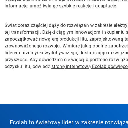
informacje, umożliwiając szybkie reakcje i adaptacje.
Świat coraz częściej dąży do rozwiązań w zakresie elektryf
tej transformacji. Dzięki ciągłym innowacjom i skupieniu
zapoczątkować nową erę produkcji litu, zaprojektowaną ta
zrównoważonego rozwoju. W miarę jak globalne zapotrzebo
liderem przemysłu wydobywczego, dostarczając rozwiązan
przyszłość. Aby dowiedzieć się więcej o portfolio rozwią
odzysku litu, odwiedź
stronę internetową Ecolab poświęco
Ecolab to światowy lider w zakresie rozwiąza