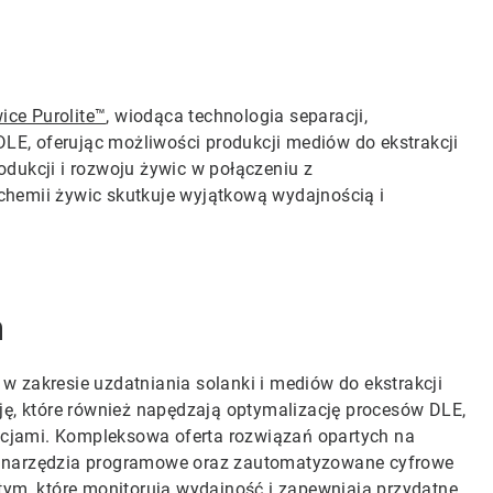
ice Purolite™
, wiodąca technologia separacji,
DLE, oferując możliwości produkcji mediów do ekstrakcji
dukcji i rozwoju żywic w połączeniu z
chemii żywic skutkuje wyjątkową wydajnością i
m
w zakresie uzdatniania solanki i mediów do ekstrakcji
ję, które również napędzają optymalizację procesów DLE,
racjami. Kompleksowa oferta rozwiązań opartych na
 narzędzia programowe oraz zautomatyzowane cyfrowe
tym, które monitorują wydajność i zapewniają przydatne