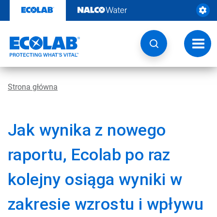
Przejdź
do
zawartości
Przeł
nawig
Strona główna
Jak wynika z nowego
raportu, Ecolab po raz
kolejny osiąga wyniki w
zakresie wzrostu i wpływu