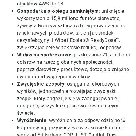
obiektów AWS do 13.
Gospodarka o obiegu zamkniętym
: uniknięcie
wykorzystania 15,9 miliona funtów pierwotnej
żywicy z tworzyw sztucznych i wprowadzenie na
rynek nowych produktów, takich jak
środek
dezynfekcyjny 1 Wipe
i
Ecolab® ReadyDose™
,
zwiększając cele w zakresie redukcji odpadów.
Wpływ na społeczność
: przekazanie
21,7 miliona
dolarów na rzecz globalnych społeczności
poprzez darowizny produktowe, dotacje pieniężne
i wolontariat współpracowników.
Zwycięskie zespoły
: osiąganie rekordowych
wyników, jednocześnie rozwijając zwycięski
zespół, który angażuje się w zaangażowanie i
integrację wszystkich pracowników na całym
świecie.
Wyróżnienie
: wyróżnienia za odpowiedzialność
korporacyjną, przywództwo w zakresie klimatu i
wody od
Ethisphere
,
CDP
,
JUST Capital
,
Dow