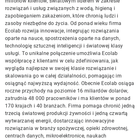
milionów klientów, światowym liderem w zakresie
rozwiązań i usług związanych z wodą, higieną i
zapobieganiem zakażeniom, które chronią ludzi i
zasoby niezbędne do życia. Od ponad wieku firma
Ecolab rozwija innowacje, integrując rozwiązania
oparte na nauce, spostrzeżenia oparte na danych,
technologię sztucznej inteligencji i światowej klasy
usługi. To unikalne połączenie umożliwia Ecolab
współpracę z klientami w celu zdefiniowania, jak
wygląda najlepsze w swojej klasie rozwiązanie i
skalowania go w całej działalności, pomagając im
osiągnąć najwyższą wydajność. Obecnie Ecolab osiąga
roczne przychody na poziomie 16 miliardów dolarów,
zatrudnia 48 000 pracowników i ma klientów w ponad
170 krajach i 40 branżach. Firma pomaga chronić jedną
trzecią światowej produkcji żywności i jedną czwartą
wytwarzanej energii, dostarczając innowacyjne
rozwiązania w branży spożywczej, opieki zdrowotnej,
centrach danych, mikroelektronice, naukach