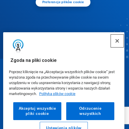
Preferencje plików cookie
Zgoda na pliki cookie
© Ecolab Inc. 2025
Poprzez kliknięcie na „Akceptacja wszystkich plików cookie” jest
wyrażona zgoda na przechowywanie plików cookie na swoim
urządzeniu w celu usprawnienia korzystania z nawigacji strony,
Karty charakterystyki (SDS)
|
Polityka prywatności
|
analizowania wykorzystania strony i wsparcia naszych działań
marketingowych.
Polityka plików cookie
Warunki użytkowania
Akceptuj wszystkie
Odrzucenie
pliki cookie
wszystkich
Ustawienia plików