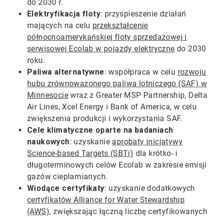
do 2030 r.
Elektryfikacja floty
: przyspieszenie działań
mających na celu
przekształcenie
północnoamerykańskiej floty sprzedażowej i
serwisowej Ecolab w pojazdy elektryczne
do 2030
roku.
Paliwa alternatywne
: współpraca w celu
rozwoju
hubu zrównoważonego paliwa lotniczego (SAF) w
Minnesocie
wraz z Greater MSP Partnership, Delta
Air Lines, Xcel Energy i Bank of America, w celu
zwiększenia produkcji i wykorzystania SAF.
Cele klimatyczne oparte na badaniach
naukowych
: uzyskanie
aprobaty inicjatywy
Science-based Targets (SBTi)
dla krótko- i
długoterminowych celów Ecolab w zakresie emisji
gazów cieplarnianych.
Wiodące certyfikaty
: uzyskanie dodatkowych
certyfikatów Alliance for Water Stewardship​​​​​​​
(AWS),
zwiększając łączną liczbę certyfikowanych