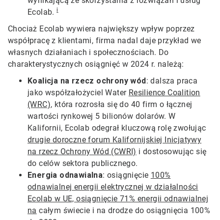
wynikającą ze skorzystania z rozwiązań i usług
i
Ecolab.
Chociaż Ecolab wywiera największy wpływ poprzez
współpracę z klientami, firma nadal daje przykład we
własnych działaniach i społecznościach. Do
charakterystycznych osiągnięć w 2024 r. należą:
Koalicja na rzecz ochrony wód
: dalsza praca
jako współzałożyciel Water
Resilience Coalition
(WRC),
która rozrosła się do 40 firm o łącznej
wartości rynkowej 5 bilionów dolarów. W
Kalifornii, Ecolab odegrał kluczową rolę zwołując
drugie doroczne forum Kalifornijskiej Inicjatywy
na rzecz Ochrony Wód (CWRI)
i dostosowując się
do celów sektora publicznego.
Energia odnawialna
: osiągnięcie
100%
odnawialnej energii elektrycznej w działalności
Ecolab w UE, osiągnięcie 71% energii odnawialnej
na
całym świecie i na drodze do osiągnięcia 100%