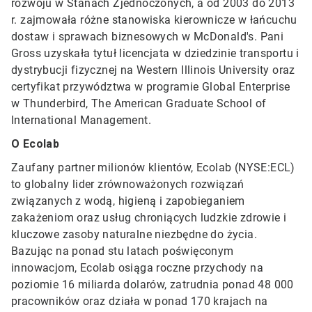
rozwoju w Stanach Zjednoczonych, a od 2003 do 2013
r. zajmowała różne stanowiska kierownicze w łańcuchu
dostaw i sprawach biznesowych w McDonald's. Pani
Gross uzyskała tytuł licencjata w dziedzinie transportu i
dystrybucji fizycznej na Western Illinois University oraz
certyfikat przywództwa w programie Global Enterprise
w Thunderbird, The American Graduate School of
International Management.
O Ecolab
Zaufany partner milionów klientów, Ecolab (NYSE:ECL)
to globalny lider zrównoważonych rozwiązań
związanych z wodą, higieną i zapobieganiem
zakażeniom oraz usług chroniących ludzkie zdrowie i
kluczowe zasoby naturalne niezbędne do życia.
Bazując na ponad stu latach poświęconym
innowacjom, Ecolab osiąga roczne przychody na
poziomie 16 miliarda dolarów, zatrudnia ponad 48 000
pracowników oraz działa w ponad 170 krajach na