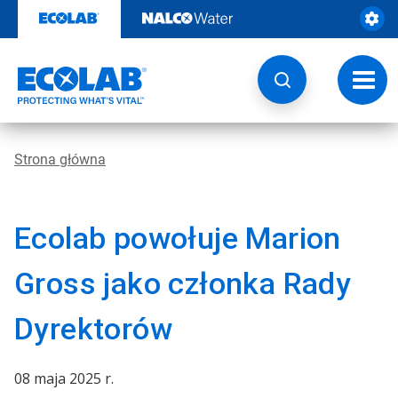
Przejdź
do
zawartości
Przeł
nawig
Strona główna
Ecolab powołuje Marion
Gross jako członka Rady
Dyrektorów
08 maja 2025 r.