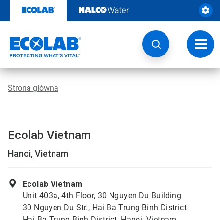
Przejdź
do
zawartości
Przeł
nawig
Strona główna
Ecolab Vietnam
Hanoi, Vietnam
Ecolab Vietnam
Unit 403a, 4th Floor, 30 Nguyen Du Building
30 Nguyen Du Str., Hai Ba Trung Binh District
Hai Ba Trung Binh District, Hanoi, Vietnam