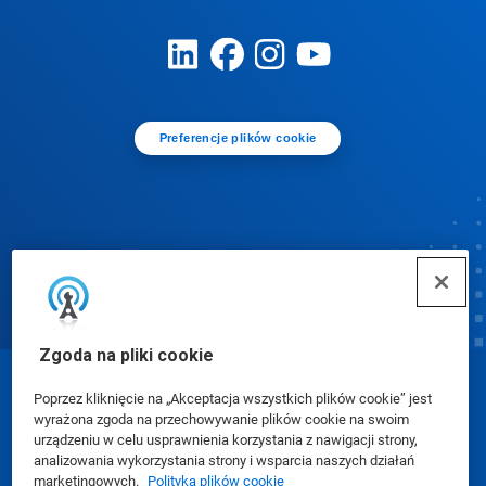
Preferencje plików cookie
Zgoda na pliki cookie
© Ecolab Inc. 2025
Poprzez kliknięcie na „Akceptacja wszystkich plików cookie” jest
wyrażona zgoda na przechowywanie plików cookie na swoim
urządzeniu w celu usprawnienia korzystania z nawigacji strony,
Karty charakterystyki (SDS)
|
Polityka prywatności
|
analizowania wykorzystania strony i wsparcia naszych działań
marketingowych.
Polityka plików cookie