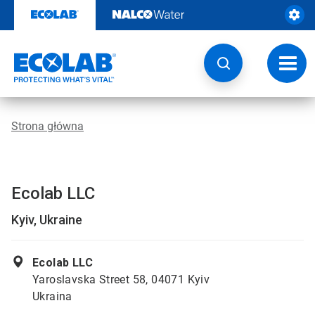
Przejdź
do
zawartości
Przeł
nawig
Strona główna
Ecolab LLC
Kyiv, Ukraine
Ecolab LLC
Yaroslavska Street 58, 04071 Kyiv
Ukraina