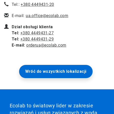
Tel::
+380 4449431-20
E-mail:
ua.office@ecolab.com
Dział obsługi klienta
Tel:
+380 4449431-27
Tel:
+380 4449431-29
E-mail:
orderua@ecolab.com
Wróć do wszystkich lokalizacji
Ecolab to światowy lider w zakresie
rozwiązań i usług związanych z wodą,