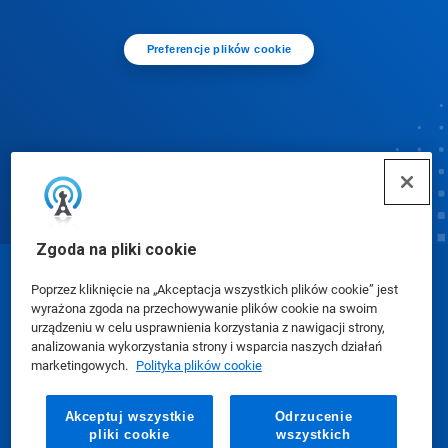
Preferencje plików cookie
Zgoda na pliki cookie
© Ecolab Inc. 2025
Poprzez kliknięcie na „Akceptacja wszystkich plików cookie” jest
wyrażona zgoda na przechowywanie plików cookie na swoim
urządzeniu w celu usprawnienia korzystania z nawigacji strony,
Karty charakterystyki (SDS)
|
Polityka prywatności
|
analizowania wykorzystania strony i wsparcia naszych działań
marketingowych.
Polityka plików cookie
Warunki użytkowania
Akceptuj wszystkie
Odrzucenie
pliki cookie
wszystkich