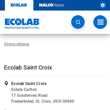
Przejdź
do
zawartości
Przeł
nawig
Strona główna
Ecolab Saint Croix
Ecolab Saint Croix
Estate Carlton
17 Goodwives Road
Frederiksted, St. Croix, USVI 00840