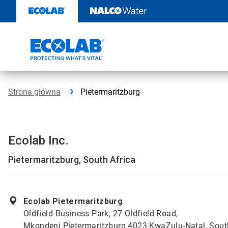
Przejdź
do
zawartości
Strona główna
Pietermaritzburg
Ecolab Inc.
Pietermaritzburg, South Africa
Ecolab Pietermaritzburg
Oldfield Business Park, 27 Oldfield Road,
Mkondeni Pietermaritzburg 4023 KwaZulu-Natal, Sout