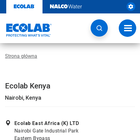
Przejdź
do
zawartości
Przeł
nawig
Strona główna
Ecolab Kenya
Nairobi, Kenya
Ecolab East Africa (K) LTD
Nairobi Gate Industrial Park
Eastern Bypass