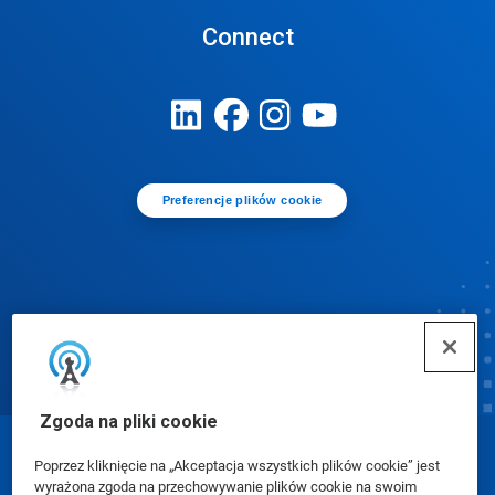
Connect
Preferencje plików cookie
Zgoda na pliki cookie
© Ecolab Inc. 2025
Poprzez kliknięcie na „Akceptacja wszystkich plików cookie” jest
wyrażona zgoda na przechowywanie plików cookie na swoim