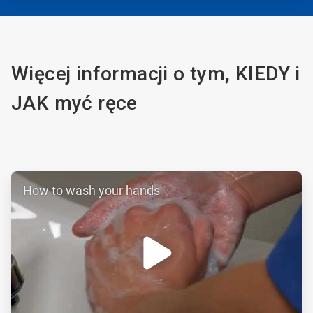
Więcej informacji o tym, KIEDY i
JAK myć ręce
ArticleTile
How to wash your hands
1
dla
2