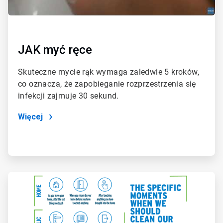
JAK myć ręce
Skuteczne mycie rąk wymaga zaledwie 5 kroków,
co oznacza, że zapobieganie rozprzestrzenia się
infekcji zajmuje 30 sekund.
Więcej
ArticleTile
2
dla
2