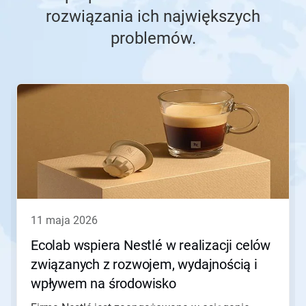
rozwiązania ich największych
problemów.
To
karuzela.
Wciśnij
przycisk
Następny
lub
Poprzedni
do
nawigacji
lub
przejdź
11 maja 2026
do
slajdu
Ecolab wspiera Nestlé w realizacji celów
z
związanych z rozwojem, wydajnością i
pomocą
kropek
wpływem na środowisko
slajdu.