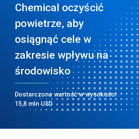
Chemical oczyścić
powietrze, aby
osiągnąć cele w
zakresie wpływu na
środowisko
Dostarczona wartość w wysokości
15,8 mln USD