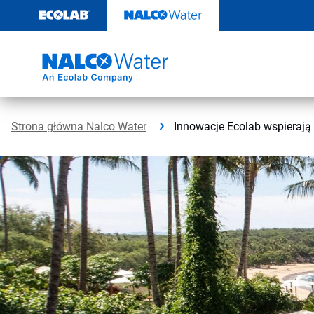
Przejdź
do
zawartości
Strona główna Nalco Water
Innowacje Ecolab wspierają