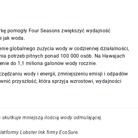
arkę pomogły Four Seasons zwiększyć wydajność
e jak woda.
enie globalnego zużycia wody w codziennej działalności,
nia potrzeb pitnych ponad 100 000 osób. Na Hawajach
enie do 1,1 miliona galonów wody rocznie.
ędzaniu wody i energii, zmniejszeniu emisji i odpadów
nić przyszłość, która sprzyja wzrostowi, wydajności
o skutkuje mniejszą ilością wody odmulającej.
atformy Lobster Ink firmy EcoSure.