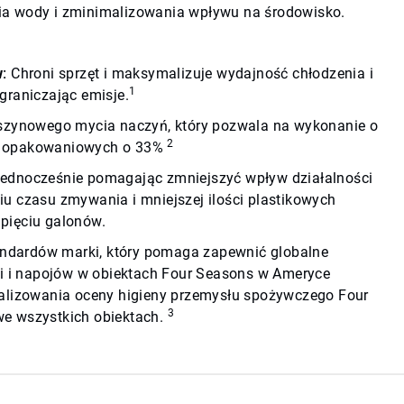
ia wody i zminimalizowania wpływu na środowisko.
:
Chroni sprzęt i maksymalizuje wydajność chłodzenia i
1
graniczając emisje.
zynowego mycia naczyń, który pozwala na wykonanie o
2
ów opakowaniowych o 33%
yń, jednocześnie pomagając zmniejszyć wpływ działalności
iu czasu zmywania i mniejszej ilości plastikowych
pięciu galonów.
ndardów marki, który pomaga zapewnić globalne
ści i napojów w obiektach Four Seasons w Ameryce
realizowania oceny higieny przemysłu spożywczego Four
3
we wszystkich obiektach.