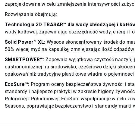
zaprojektowane w celu zmniejszenia intensywności zużyc
Rozwiązania obejmują:
Technologia 3D TRASAR™ dla wody chłodzącej i kotłów
wody kotłowej, zapewniając oszczędność wody, energii i o
Solid Power™ XL:
Wysoce skoncentrowany środek do mas
50% więcej myć na kapsułkę, zmniejszając ilość odpad
SMARTPOWER™:
​​​​​​​ Zapewnia wyjątkową czystość nacz
gastronomicznej na środowisko, częściowo dzięki skrócen
opakowań niż tradycyjne plastikowe wiadra o pojemności 
EcoSure™:
Program oceny bezpieczeństwa żywności i sta
standardy i najlepsze praktyki w zakresie higieny żywno
Północnej i Południowej. EcoSure współpracuje w celu z
Seasons, poprawiając bezpieczeństwo i standardy marki 