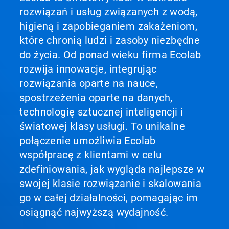
Następny
rozwiązań i usług związanych z wodą,
lub
higieną i zapobieganiem zakażeniom,
Poprzedni
do
które chronią ludzi i zasoby niezbędne
nawigacji
do życia. Od ponad wieku firma Ecolab
lub
przejdź
rozwija innowacje, integrując
do
rozwiązania oparte na nauce,
slajdu
z
spostrzeżenia oparte na danych,
pomocą
technologię sztucznej inteligencji i
kropek
slajdu.
światowej klasy usługi. To unikalne
połączenie umożliwia Ecolab
współpracę z klientami w celu
zdefiniowania, jak wygląda najlepsze w
swojej klasie rozwiązanie i skalowania
go w całej działalności, pomagając im
osiągnąć najwyższą wydajność.