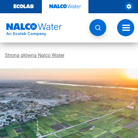
Przejdź
do
zawartości
Przeł
nawig
Strona główna Nalco Water