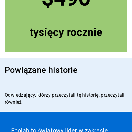
tysięcy rocznie
Powiązane historie
Odwiedzający, którzy przeczytali tę historię, przeczytali
również
To
karuzela.
Wciśnij
Ecolab to światowy lider w zakresie
przycisk