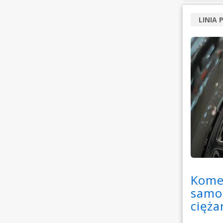
LINIA
Komer
samo
cięż