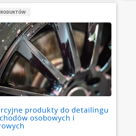
 PRODUKTÓW
cyjne produkty do detailingu
chodów osobowych i
arowych