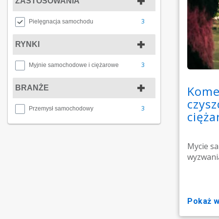
ZASTOSOWANIA
3
Pielęgnacja samochodu
RYNKI
3
Myjnie samochodowe i ciężarowe
Komer
BRANŻE
czys
3
Przemysł samochodowy
cięż
Mycie s
wyzwania
pokaż 