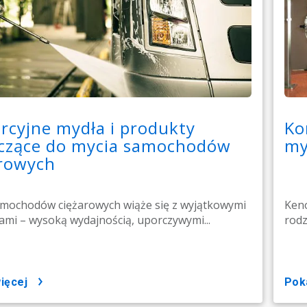
cyjne mydła i produkty
Ko
zczące do mycia samochodów
my
arowych
amochodów ciężarowych wiąże się z wyjątkowymi
Keno
mi – wysoką wydajnością, uporczywymi...
rodz
więcej
po