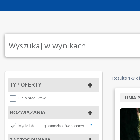
Results
1
-
3
o
TYP OFERTY
LINIA
3
Linia produktów
ROZWIĄZANIA
3
Mycie i detailing samochodów osobowych i ciężarowych