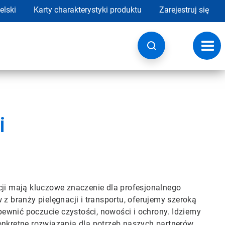
elski
Karty charakterystyki produktu
Zarejestruj się
Przeł
nawig
i
acji mają kluczowe znaczenie dla profesjonalnego
 z branży pielęgnacji i transportu, oferujemy szeroką
ewnić poczucie czystości, nowości i ochrony. Idziemy
konkretne rozwiązania dla potrzeb naszych partnerów.