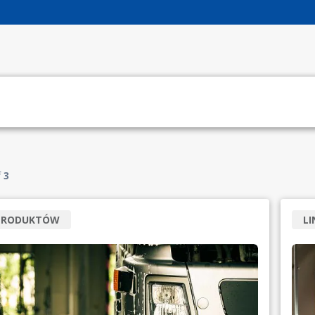
f
3
 PRODUKTÓW
L